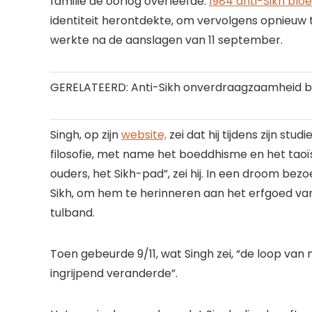
familie de oorlog overleefde.
1984 anti-Sikh blo
identiteit herontdekte, om vervolgens opnieuw te
werkte na de aanslagen van 11 september.
GERELATEERD: Anti-Sikh onverdraagzaamheid beg
Singh, op zijn
website,
zei dat hij tijdens zijn stu
filosofie, met name het boeddhisme en het taoïs
ouders, het Sikh-pad”, zei hij. In een droom be
Sikh, om hem te herinneren aan het erfgoed van zi
tulband.
Toen gebeurde 9/11, wat Singh zei, “de loop van 
ingrijpend veranderde”.