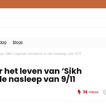
 dag
Blogs
an ‘Sikh Captain America’ in de nasleep van 9/11
 het leven van ‘Sikh
e nasleep van 9/11
36
Views