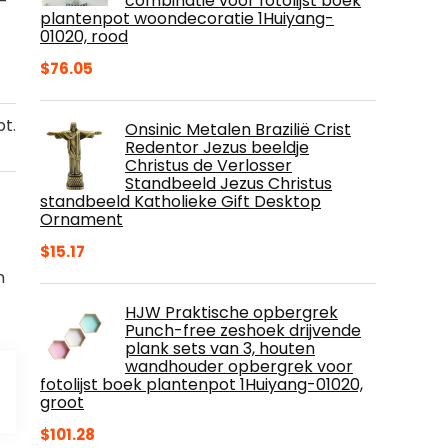
combinatie voor fotolijst boek
h-
plantenpot woondecoratie 1Huiyang-
01020, rood
$
76.05
t.
Onsinic Metalen Brazilië Crist
Redentor Jezus beeldje
Christus de Verlosser
Standbeeld Jezus Christus
standbeeld Katholieke Gift Desktop
Ornament
$
15.17
n
HJW Praktische opbergrek
Punch-free zeshoek drijvende
plank sets van 3, houten
wandhouder opbergrek voor
fotolijst boek plantenpot 1Huiyang-01020,
groot
$
101.28