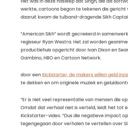
Het was in deze nasleep dat Singh, die als soft
werkte, cartoons begon te tekenen die gericht 
daaruit kwam de tulband-dragende Sikh Captai
“American Sikh” wordt gecreëerd in samenwerki
regisseur Ryan Westra. Het zal worden geanime
productiehuis opgericht door Ivan Dixon en Se
Gambino, HBO en Cartoon Network.
door een
Kickstarter, de makers willen geld in
te dekken en om originele muziek en geluidson
“Er is niet veel representatie van mensen die o
Omdat dat verhaal niet is verteld, leidt het tot
Kickstarter-video. “Dus die negatieve impact
tegengegaan door verhalen te vertellen over Si