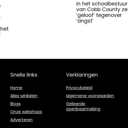
in het schoolbestuur
é
van Cobb County ze
‘geloof’ tegenover
e
‘angst’
 het
k
Snelle links
Verklaringen
Home
Privacybeleid
Alles winkelen
algemene voorwaarden
Blogs
Gelieerde
openbaarmaking
Onze webshops
Adverteren