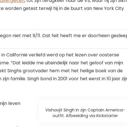
edvergieten
, tot zijn terugkeer naar de VS, waar hij zijn Sik
 worden getest terwijl hij in de buurt van New York City
on niet met 9/11. Dat feit heeft me er doorheen gesleep
die in Californië verliefd werd op het lezen over oosterse
me. “Dat leidde me uiteindelijk naar het geloof van mijn
zoekt Singhs grootvader hem met het heilige boek van de
jn familie. Singh bond in 2001 voor het eerst in 10 jaar zij
mijn leven
Vishavjit Singh in zijn Captain America-
outfit. Afbeelding via Kickstarter