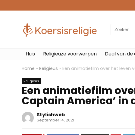
Search
for:
Huis
Religieuze voorwerpen
Deal van de
Home
»
Religieus
»
Een animatiefilm over het leven v
Religieus
Een animatiefilm over
Captain America’ in d
Stylishweb
September 14, 2021