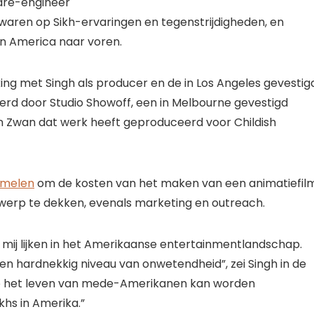
ware-engineer
waren op Sikh-ervaringen en tegenstrijdigheden, en
n America naar voren.
ng met Singh als producer en de in Los Angeles gevestig
erd door Studio Showoff, een in Melbourne gevestigd
an Zwan dat werk heeft geproduceerd voor Childish
zamelen
om de kosten van het maken van een animatiefil
twerp te dekken, evenals marketing en outreach.
p mij lijken in het Amerikaanse entertainmentlandschap.
 een hardnekkig niveau van onwetendheid”, zei Singh in de
 op het leven van mede-Amerikanen kan worden
khs in Amerika.”