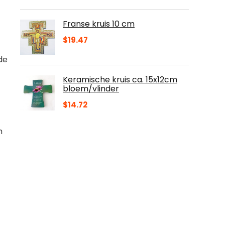
Franse kruis 10 cm
$
19.47
de
Keramische kruis ca. 15x12cm
bloem/vlinder
$
14.72
m