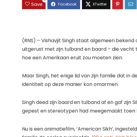
0
Save
(RNS) – Vishavjit Singh staat algemeen beken
uitgerust met zijn tulband en baard – die vech
hoe een Amerikaan eruit zou moeten zien.
Maar Singh, het enige lid van zijn familie dat in de
identiteit op deze manier kon omarmen.
Singh deed zijn baard en tulband af en gaf zijn Sik
gepest en stereotypen had meegemaakt toen hij
Nu is een animatiefilm, ‘American Sikh’, ingesteld o