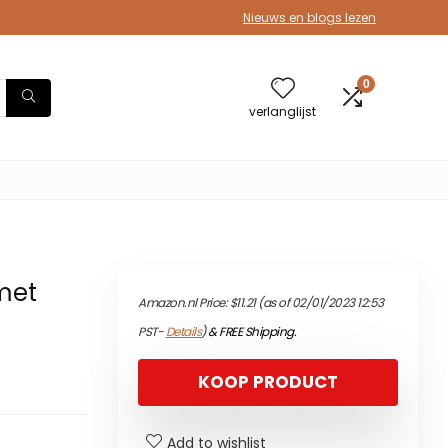
Nieuws en blogs lezen
0
verlanglijst
met
Amazon.nl Price:
$
11.21
(as of 02/01/2023 12:53
PST-
Details
)
&
FREE Shipping
.
KOOP PRODUCT
Add to wishlist