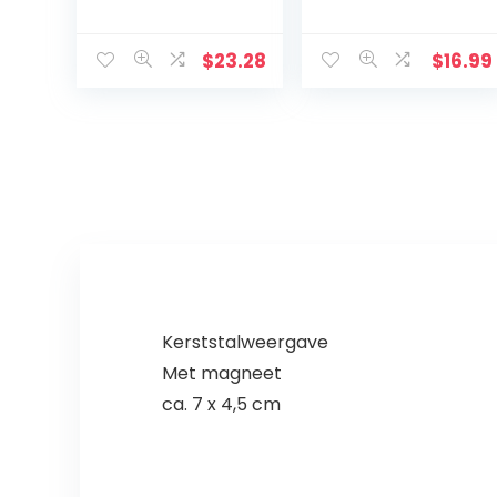
rozenkrans
Decor Houten
kralen met
Katholieke
houten
Kruisbeeld
$
23.28
$
16.99
kruisbeeld
Ornament Zwart
Kerststalweergave
Met magneet
ca. 7 x 4,5 cm