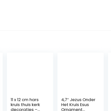
11 x 12 cm hars
4,7″ Jezus Onder
kruis thuis kerk
Het Kruis Esus
decoraties –
Ornament