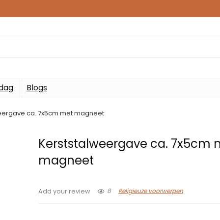
 dag
Blogs
weergave ca. 7x5cm met magneet
Kerststalweergave ca. 7x5cm 
magneet
8
Religieuze voorwerpen
Add your review