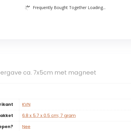
Frequently Bought Together Loading...
eergave ca. 7x5cm met magneet
rikant
‎KVN
pakket
‎6.8 x 5.7 x 0.5 cm; 7 gram
repen?
‎Nee