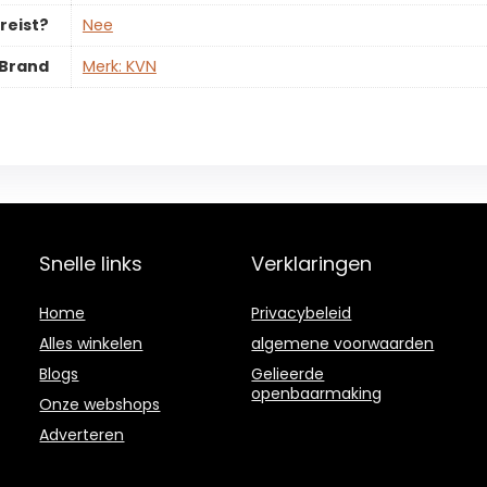
reist?
‎Nee
Brand
Merk: KVN
Snelle links
Verklaringen
Home
Privacybeleid
Alles winkelen
algemene voorwaarden
Blogs
Gelieerde
openbaarmaking
Onze webshops
Adverteren