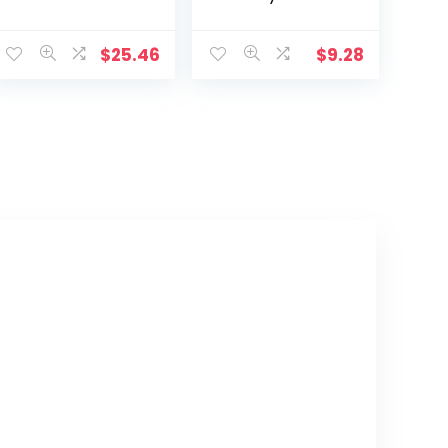
kruis INRI Crucifix
Olive Wood.
Jezus Christus
Religieuze Home
$
25.46
$
9.28
Decoratie
christelijke gift
kerstversieringe
n