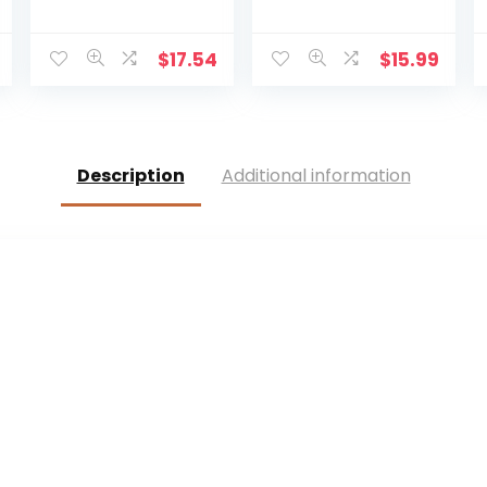
handbeschilder
Geschenken
de kerststal kruis
Jezus Decor
decoratie –
Figuur Kerstmis
$
17.54
$
15.99
plank
Katholieke
tafeldecoratie –
Miniaturen
religieuze
Figuren
aanbidding en
vieringen
Description
Additional information