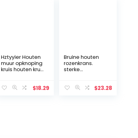
Hztyyier Houten
Bruine houten
muur opknoping
rozenkrans.
kruis houten kruis
sterke
muur decoratie,
rozenkrans
opknoping muur
kralen met
kruis, Jezus
houten
$
18.29
$
23.28
Christus muur
kruisbeeld
kruis voor thuis
woonkamer
decor
accessoire