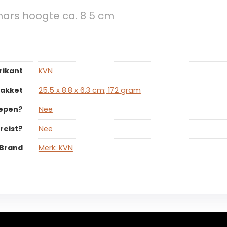
hars hoogte ca. 8 5 cm
rikant
‎KVN
pakket
‎25.5 x 8.8 x 6.3 cm; 172 gram
repen?
‎Nee
reist?
‎Nee
Brand
Merk: KVN