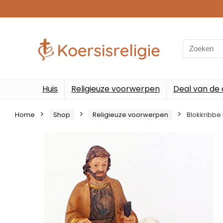
Search
for:
Huis
Religieuze voorwerpen
Deal van de
Home
Shop
Religieuze voorwerpen
Blokkribbe