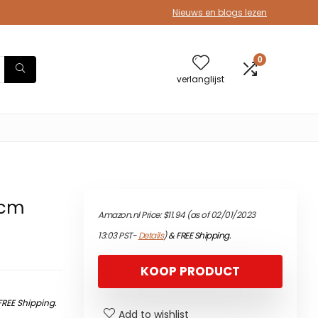
Nieuws en blogs lezen
0
verlanglijst
 cm
Amazon.nl Price:
$
11.94
(as of 02/01/2023
13:03 PST-
Details
)
&
FREE Shipping
.
KOOP PRODUCT
FREE Shipping
.
Add to wishlist