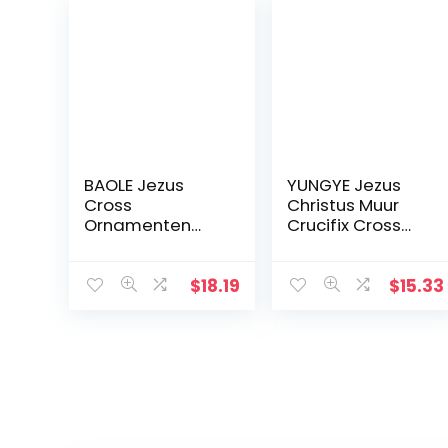
BAOLE Jezus
YUNGYE Jezus
Cross
Christus Muur
Ornamenten
Crucifix Cross
Geschenken
Religieuze
Jezus Decor
Heilige 3D Craft
Figuur Hars Kerst
Decor Jezus
$
18.19
$
15.33
Kruis Huis Church
Christus Op de
Decoraties,
standaard 19,5 x
Duurzaam
9,5 cm Antieke
Handgeschilder
Decoratie
d Ornament
Way