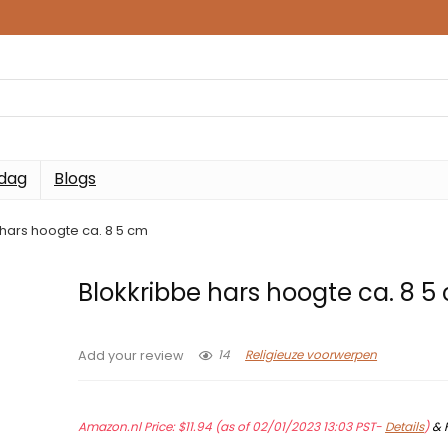
 dag
Blogs
 hars hoogte ca. 8 5 cm
Blokkribbe hars hoogte ca. 8 5
14
Religieuze voorwerpen
Add your review
Amazon.nl Price:
$
11.94
(as of 02/01/2023 13:03 PST-
Details
)
&