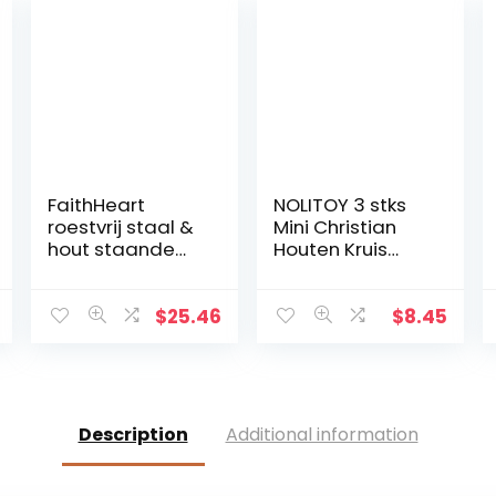
FaithHeart
NOLITOY 3 stks
roestvrij staal &
Mini Christian
hout staande
Houten Kruis
kruis INRI Crucifix
Ornament, Heilig
Jezus Christus
Kruis voor
Religieuze Home
Desktop
$
25.46
$
8.45
Decoratie
Wanddecoratie
christelijke gift
kerstversieringe
n
Description
Additional information