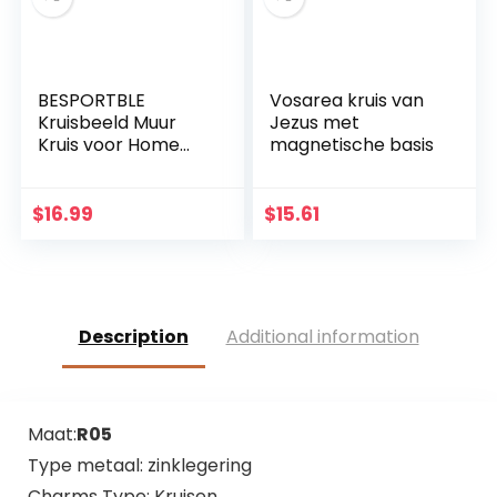
BESPORTBLE
Vosarea kruis van
Kruisbeeld Muur
Jezus met
Kruis voor Home
magnetische basis
Decor Houten
Katholieke
Kruisbeeld
$
16.99
$
15.61
Ornament Zwart
Description
Additional information
Maat:
R05
Type metaal: zinklegering
Charms Type: Kruisen