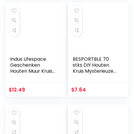
Ramadan party
decoratie
Indus Lifespace
BESPORTBLE 70
Geschenken
stks DIY Houten
Houten Muur Kruis
Kruis Mysterieuze
Plaque 29 cm
Christelijke Kruis
Lange Opknoping
Sieraden Ketting
met Hand
Ornamenten Jezus
$
12.49
$
7.64
Gesneden Bloemen
Kruis voor Mannen
Ontwerp Religieus
Vrouwen
Altaar Thuis
Woonkamer Decor
Lichtgewicht