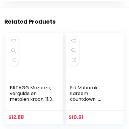
Related Products
BRTAGG Mezoeza,
Eid Mubarak
vergulde en
Kareem
metalen kroon, 11,3
countdown-
cm
kalender
wandbehang vilten
kalender met 30
$
12.88
$
10.61
stuks gouden
sterstickers DIY