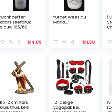
“Bonhoeffer”-
“Groet Wees du
1 
kaars zeefdruk
Maria…”
St
blauw 165/60
Ch
Ve
St
Ka
$
14.09
$
11.50
Wo
11 x 12 cm hars
12-delige
15
kruis thuis kerk
yogapak Beḍ
ro