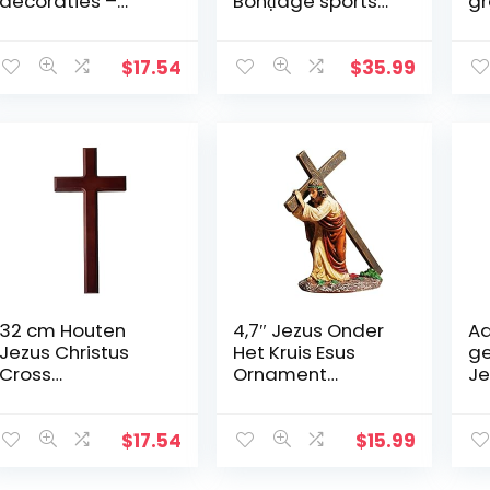
decoraties –
Bonḍage sportset
gr
handbeschilderd
met accessoires
e kerststal kruis
Lichaamsversierin
decoratie – plank
g
$
17.54
$
35.99
tafeldecoratie –
religieuze
aanbidding en
vieringen
32 cm Houten
4,7″ Jezus Onder
Aa
Jezus Christus
Het Kruis Esus
g
Cross
Ornament
Je
Wandmontage
Geschenken
me
Kerk Religieus
Jezus Decor
ge
Gebed Opknoping
Figuur Kerstmis
de
$
17.54
$
15.99
Ornament
Katholieke
mu
Woondecoratie
Miniaturen
be