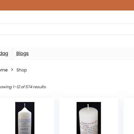
 dag
Blogs
ome
Shop
owing 1–12 of 574 results