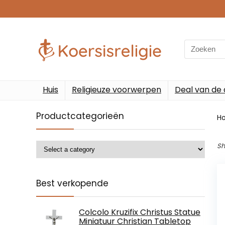
Search
for:
Huis
Religieuze voorwerpen
Deal van de
Productcategorieën
H
Sh
Best verkopende
Colcolo Kruzifix Christus Statue
Miniatuur Christian Tabletop