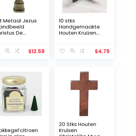
St Metaal Jezus
10 stks
andbeeld
Handgemaakte
ristus De
Houten Kruizen
rlosser
Vintage Bruin
andbeeld
Charm Hanger
tholieke Gift
Accessoires
$
12.59
$
4.79
ondecoratie
Ketting Maken
Gereedschap
20 Stks Houten
okkegel’citroen
Kruisen