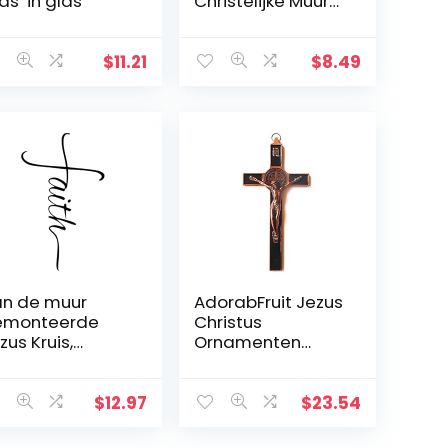
as’ in glas
Christelijke Muur
Kruisen Natuurlijke
Hout voor
Religieuze Partij
$
11.21
$
8.49
Gunsten Zondag
School Diy Craft
(#1)
n de muur
AdorabFruit Jezus
emonteerde
Christus
zus Kruis,
Ornamenten
taal Faith
Christus Krucifix
loofkruis
Jezus Decoratie
coratie
Huis
$
12.97
$
23.54
urhanger,
Wanddecoratie
schermd door
Kruis (Kleur: