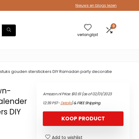
Nieuws en blogs lezen
0
verlanglijst
tuks gouden sterstickers DIY Ramadan party decoratie
wn-
Amazon.nl Price:
$
10.61
(as of 02/01/2023
alender
12:39 PST-
Details
)
&
FREE Shipping
.
rs DIY
KOOP PRODUCT
Add to wishlist