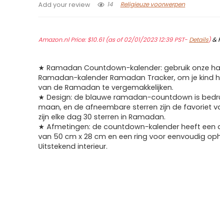
14
Religieuze voorwerpen
Add your review
Amazon.nl Price:
$
10.61
(as of 02/01/2023 12:39 PST-
Details
)
&
★ Ramadan Countdown-kalender: gebruik onze h
Ramadan-kalender Ramadan Tracker, om je kind h
van de Ramadan te vergemakkelijken.
★ Design: de blauwe ramadan-countdown is bedr
maan, en de afneembare sterren zijn de favoriet van
zijn elke dag 30 sterren in Ramadan.
★ Afmetingen: de countdown-kalender heeft een 
van 50 cm x 28 cm en een ring voor eenvoudig op
Uitstekend interieur.