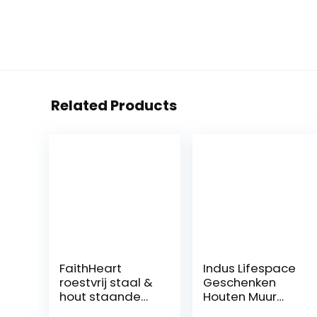
Related Products
FaithHeart
Indus Lifespace
roestvrij staal &
Geschenken
hout staande
Houten Muur
kruis INRI Crucifix
Kruis Plaque 29