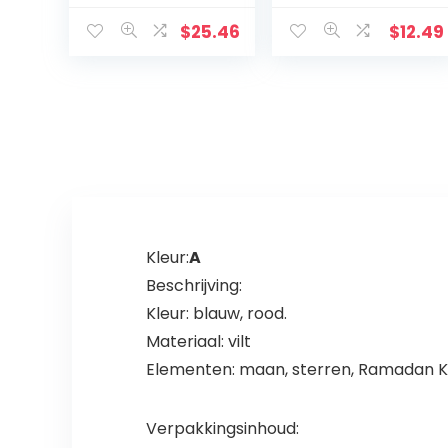
Jezus Christus
cm Lange
Religieuze Home
Opknoping met
$
25.46
$
12.49
Decoratie
Hand Gesneden
christelijke gift
Bloemen
kerstversieringe
Ontwerp
n
Religieus Altaar
Thuis
Woonkamer
Decor
Lichtgewicht
Kleur:
A
Beschrijving:
Kleur: blauw, rood.
Materiaal: vilt
Elementen: maan, sterren, Ramadan K
Verpakkingsinhoud: