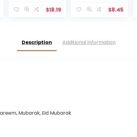
Jezus Decor
Kruis voor
Figuur Hars Kerst
Desktop
$
18.19
$
8.45
Kruis Huis Church
Wanddecoratie
Decoraties,
Duurzaam
Handgeschilder
d Ornament
Description
Additional information
Way
areem, Mubarak, Eid Mubarak