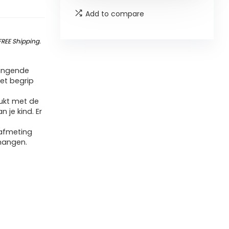
Add to compare
FREE Shipping
.
angende
et begrip
ukt met de
 je kind. Er
afmeting
hangen.