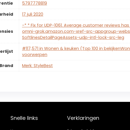
rentie
5797778819
arheid
17 juli 2020
-* * Fix for UDP-1061. Average customer reviews has 
ensies
omni-grok.amazon.com-xref-src-appgroup-websi
SoftlinesDetailPageAssets-udp-intl-lock-src-leg
#117,571 in Wonen & keuken (Top 100 in bekijkenWon
erlijst
voorwerpen
Brand
Merk: StyleBest
Snelle links
Verklaringen