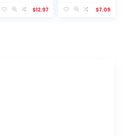
geloofkruis
Muursticker, Das
decoratie
Leben Von
$
12.97
$
7.09
muurhanger,
Christus Kruis
beschermd door
Muursticker, DIY
God hart, thuis,
Aftrekplaatjes,
bruiloft, party,
Religieuze
meditatie
Bijbelaccessoire
geschenk
s, Kerstcadeaus
decoratie
voor vrienden en
familie