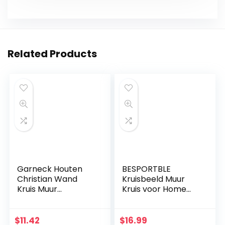
Related Products
Garneck Houten
BESPORTBLE
Christian Wand
Kruisbeeld Muur
Kruis Muur
Kruis voor Home
Kunsthandwerk
Decor Houten
Hang Zinklegering
Katholieke
Jezus Kruis
Kruisbeeld
$
11.42
$
16.99