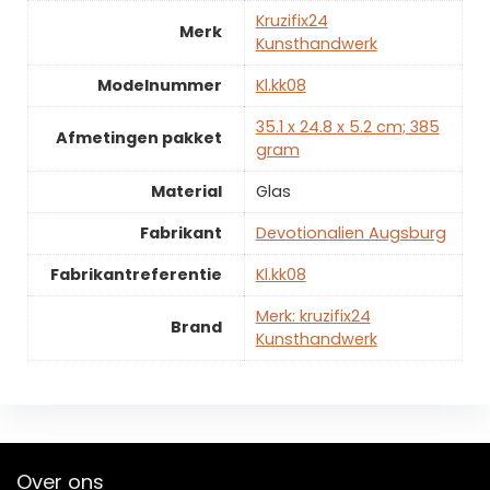
‎Kruzifix24
Merk
Kunsthandwerk
Modelnummer
‎Kl.kk08
‎35.1 x 24.8 x 5.2 cm; 385
Afmetingen pakket
gram
Material
‎Glas
Fabrikant
‎Devotionalien Augsburg
Fabrikantreferentie
‎Kl.kk08
Merk: kruzifix24
Brand
Kunsthandwerk
Over ons