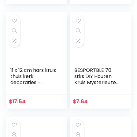
Christian Gift Home
Ornament Zwart
Wanddecoratie
(zwart)
11 x 12 cm hars kruis
BESPORTBLE 70
thuis kerk
stks DIY Houten
decoraties –
Kruis Mysterieuze
handbeschilderde
Christelijke Kruis
kerststal kruis
Sieraden Ketting
decoratie – plank
Ornamenten Jezus
$
17.54
$
7.64
tafeldecoratie –
Kruis voor Mannen
religieuze
Vrouwen
aanbidding en
vieringen