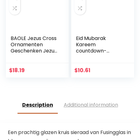
BAOLE Jezus Cross
Eid Mubarak
Ornamenten
Kareem
Geschenken Jezus
countdown-
Decor Figuur Hars
kalender
Kerst Kruis Huis
wandbehang vilten
Church Decoraties,
kalender met 30
$
18.19
$
10.61
Duurzaam
stuks gouden
Handgeschilderd
sterstickers DIY
Ornament Way
Ramadan party
decoratie
Description
Additional information
Een prachtig glazen kruis sieraad van Fusingglas in