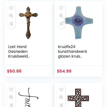
Lzet Hand
kruzifix24
Gesneden
kunsthandwerk
Kruisbeeld
glazen kruis
Muurkruis voor
moderne
Huisdecoratie –
levensspiraal blauw
Hars Materiaal
aquamarijn goud
$
50.66
$
54.99
Katholieke
Fusingglas 23 x 19
Muurkruisbeeld –
cm uniek handwerk
34cm