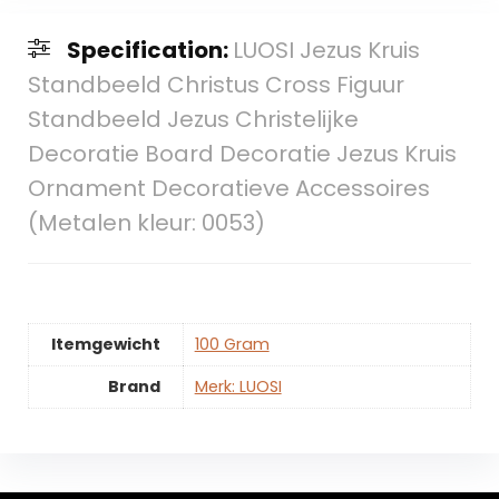
Specification:
LUOSI Jezus Kruis
Standbeeld Christus Cross Figuur
Standbeeld Jezus Christelijke
Decoratie Board Decoratie Jezus Kruis
Ornament Decoratieve Accessoires
(Metalen kleur: 0053)
Itemgewicht
‎100 Gram
Brand
Merk: LUOSI