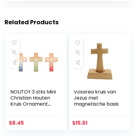
Related Products
NOLITOY 3 stks Mini
Vosarea kruis van
Christian Houten
Jezus met
Kruis Ornament,
magnetische basis
Heilig Kruis voor
Desktop
Wanddecoratie
$
8.45
$
15.61