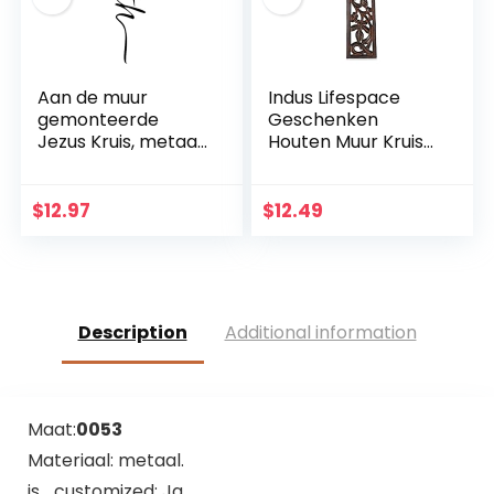
Aan de muur
Indus Lifespace
gemonteerde
Geschenken
Jezus Kruis, metaal
Houten Muur Kruis
Faith geloofkruis
Plaque 29 cm
decoratie
Lange Opknoping
muurhanger,
met Hand
$
12.97
$
12.49
beschermd door
Gesneden Bloemen
God hart, thuis,
Ontwerp Religieus
bruiloft, party,
Altaar Thuis
meditatie
Woonkamer Decor
geschenk
Lichtgewicht
Description
Additional information
decoratie
Maat:
0053
Materiaal: metaal.
is_customized: Ja