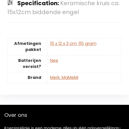
Specification:
Keramische kruis ca.
15x12cm biddende engel
Afmetingen
‎15 x 12 x 3 cm; 115 gram
pakket
Batterijen
‎Nee
vereist?
Brand
Merk: MaMeMi
Over ons
Koersisreligie is een moderne alles-in-één prijsvergelijkings-