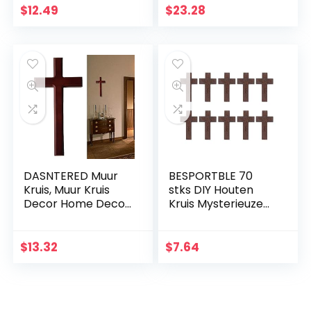
met Hand
$
12.49
$
23.28
Gesneden Bloemen
Ontwerp Religieus
Altaar Thuis
Woonkamer Decor
Lichtgewicht
DASNTERED Muur
BESPORTBLE 70
Kruis, Muur Kruis
stks DIY Houten
Decor Home Decor
Kruis Mysterieuze
Kerk Opknoping
Christelijke Kruis
Ornament Muur
Sieraden Ketting
Kruis Eenvoudige
Ornamenten Jezus
$
13.32
$
7.64
Christelijke Gift
Kruis voor Mannen
Massief Hout
Vrouwen