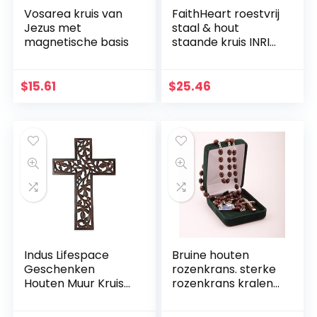
Vosarea kruis van
FaithHeart roestvrij
Jezus met
staal & hout
magnetische basis
staande kruis INRI
Crucifix Jezus
Christus Religieuze
Home Decoratie
$
15.61
$
25.46
christelijke gift
kerstversieringen
Indus Lifespace
Bruine houten
Geschenken
rozenkrans. sterke
Houten Muur Kruis
rozenkrans kralen
Plaque 29 cm
met houten
Lange Opknoping
kruisbeeld