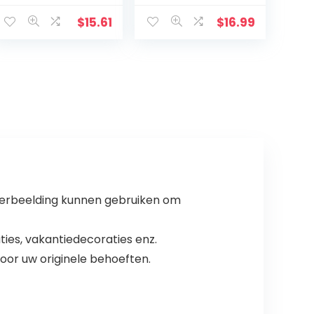
Katholieke
Kruisbeeld
$
15.61
$
16.99
Ornament Zwart
n verbeelding kunnen gebruiken om
ties, vakantiedecoraties enz.
oor uw originele behoeften.