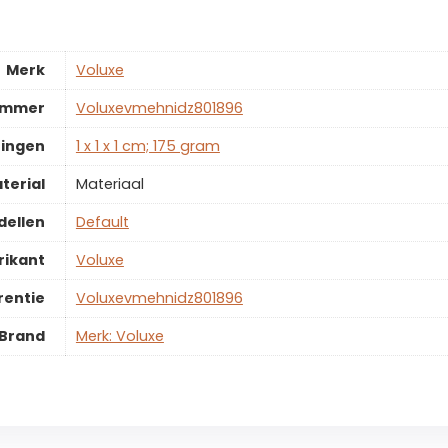
Merk
‎Voluxe
ummer
‎Voluxevmehnidz801896
ingen
‎1 x 1 x 1 cm; 175 gram
terial
‎Materiaal
dellen
‎Default
rikant
‎Voluxe
rentie
‎Voluxevmehnidz801896
Brand
Merk: Voluxe