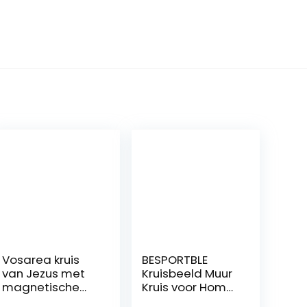
Vosarea kruis
BESPORTBLE
van Jezus met
Kruisbeeld Muur
magnetische
Kruis voor Home
basis
Decor Houten