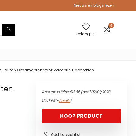
Nieuws en blogs lezen
0
verlanglijst
or Houten Ornamenten voor Vakantie Decoraties
uten
Amazon.nl Price:
$
13.66
(as of 02/01/2023
12:47 PST-
Details
)
KOOP PRODUCT
Add to wishlist