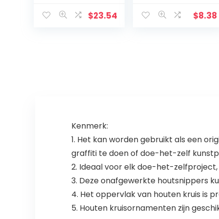
Jezus Decoratie
Natural voor Eid
Huis
Mubarak
$
23.54
$
8.38
Wanddecoratie
Decoratie Partij
Kruis (Kleur:
Supplies
Chocoladebruin,
Islamitische
Grootte: 17,6 cm)
Kenmerk:
1. Het kan worden gebruikt als een ori
graffiti te doen of doe-het-zelf kunst
2. Ideaal voor elk doe-het-zelfproject
3. Deze onafgewerkte houtsnippers kun
4. Het oppervlak van houten kruis is pr
5. Houten kruisornamenten zijn geschik