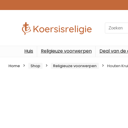
Search
for:
Huis
Religieuze voorwerpen
Deal van de
Home
Shop
Religieuze voorwerpen
Houten Kru