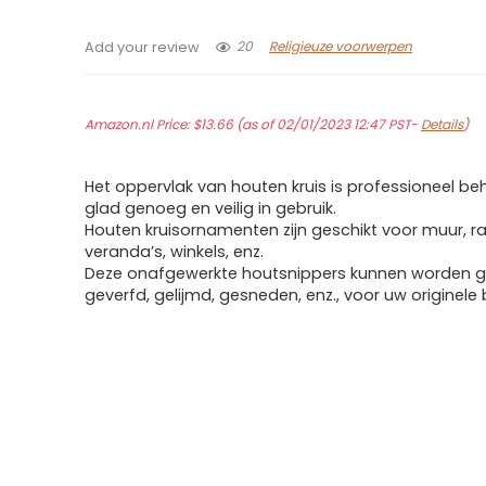
20
Religieuze voorwerpen
Add your review
Amazon.nl Price:
$
13.66
(as of 02/01/2023 12:47 PST-
Details
)
Het oppervlak van houten kruis is professioneel be
glad genoeg en veilig in gebruik.
Houten kruisornamenten zijn geschikt voor muur, r
veranda’s, winkels, enz.
Deze onafgewerkte houtsnippers kunnen worden ge
geverfd, gelijmd, gesneden, enz., voor uw originele