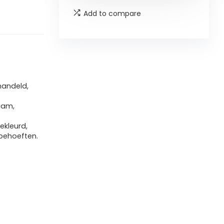
Add to compare
handeld,
aam,
kleurd,
 behoeften.