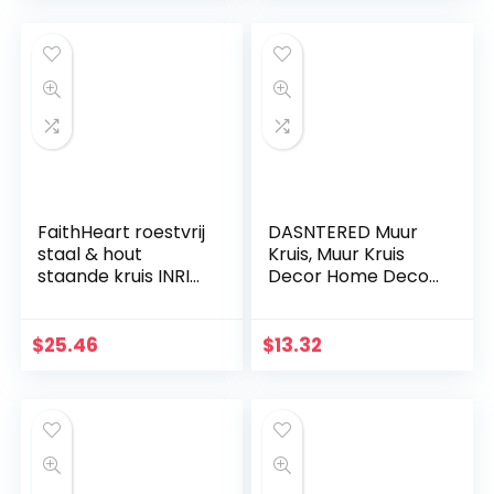
Ontwerp Religieus
Altaar Thuis
Woonkamer Decor
Lichtgewicht
FaithHeart roestvrij
DASNTERED Muur
staal & hout
Kruis, Muur Kruis
staande kruis INRI
Decor Home Decor
Crucifix Jezus
Kerk Opknoping
Christus Religieuze
Ornament Muur
Home Decoratie
Kruis Eenvoudige
$
25.46
$
13.32
christelijke gift
Christelijke Gift
kerstversieringen
Massief Hout