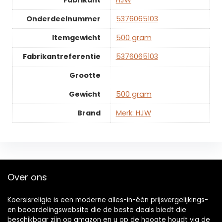
Onderdeelnummer
‎5376065103
Itemgewicht
‎500 gram
Fabrikantreferentie
‎5376065103
Grootte
Gewicht
‎500 gram
Brand
Merk: HJW
Over ons
Koersisreligie is een moderne alles-in-één prijsvergelijkings-
en beoordelingswebsite die de beste deals biedt die
beschikbaar zijn op amazon en u op de hoogte houdt via de