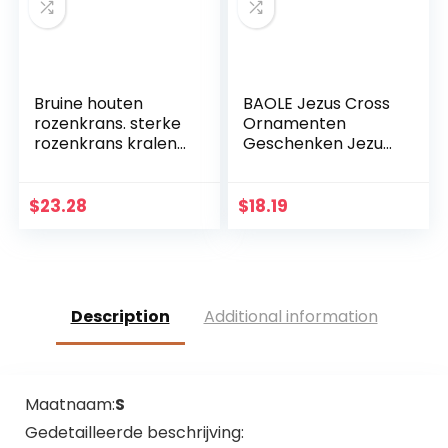
Bruine houten
BAOLE Jezus Cross
rozenkrans. sterke
Ornamenten
rozenkrans kralen
Geschenken Jezus
met houten
Decor Figuur Hars
kruisbeeld
Kerst Kruis Huis
Church Decoraties,
$
23.28
$
18.19
Duurzaam
Handgeschilderd
Ornament Way
Description
Additional information
Maatnaam:
S
Gedetailleerde beschrijving: