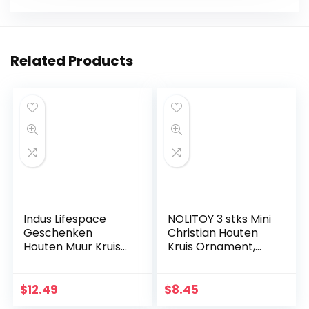
Related Products
Indus Lifespace
NOLITOY 3 stks Mini
Geschenken
Christian Houten
Houten Muur Kruis
Kruis Ornament,
Plaque 29 cm
Heilig Kruis voor
Lange Opknoping
Desktop
met Hand
Wanddecoratie
$
12.49
$
8.45
Gesneden Bloemen