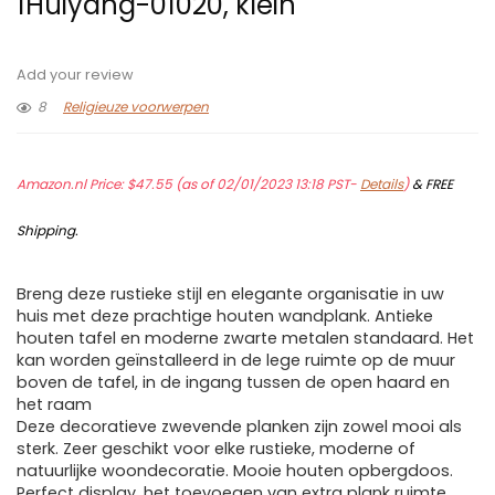
1Huiyang-01020, klein
Add your review
8
Religieuze voorwerpen
Amazon.nl Price:
$
47.55
(as of 02/01/2023 13:18 PST-
Details
)
&
FREE
Shipping
.
Breng deze rustieke stijl en elegante organisatie in uw
huis met deze prachtige houten wandplank. Antieke
houten tafel en moderne zwarte metalen standaard. Het
kan worden geïnstalleerd in de lege ruimte op de muur
boven de tafel, in de ingang tussen de open haard en
het raam
Deze decoratieve zwevende planken zijn zowel mooi als
sterk. Zeer geschikt voor elke rustieke, moderne of
natuurlijke woondecoratie. Mooie houten opbergdoos.
Perfect display, het toevoegen van extra plank ruimte