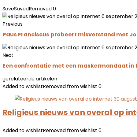
Save
Saved
Removed
0
Previous
Paus Franciscus probeert misverstand met Jode
Next
Een confrontatie met een maskermandaat in he
gerelateerde artikelen
Added to wishlist
Removed from wishlist
0
Religieus nieuws van overal op in
Added to wishlist
Removed from wishlist
0