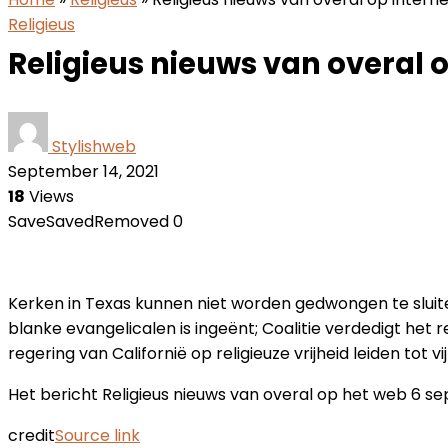
Religieus
Religieus nieuws van overal 
Stylishweb
September 14, 2021
18
Views
Save
Saved
Removed
0
Kerken in Texas kunnen niet worden gedwongen te sluite
blanke evangelicalen is ingeënt; Coalitie verdedigt he
regering van Californië op religieuze vrijheid leiden to
Het bericht Religieus nieuws van overal op het web 6 s
credit
Source link