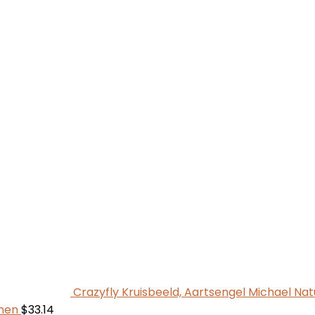
Crazyfly Kruisbeeld, Aartsengel Michael Nat
nen
$
33.14