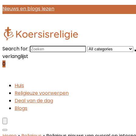
Nieuws en blogs lezen
Search for:
verlanglijst
0
Huis
Religieuze voorwerpen
Deal van de dag
Blogs
Home
»
Religieus
»
Religieus nieuws van overal op inter