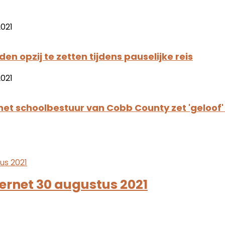
n opzij te zetten tijdens pauselijke reis
t schoolbestuur van Cobb County zet 'geloof' 
ternet 30 augustus 2021