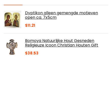
Dyptikon alleen gemengde motieven
open ca. 7x5cm
$
11.21
Bomoya Natuurlijke Hout Gesneden
Religieuze Icoon Christian Houten Gift
$
38.53
lefeindgdi Opgestaan Christus Muur
Opknoping Kruis & Laatste Avondmaal
Muur Kruis Opknoping Thuis
Wanddecoratie
$
15.36
Xiaorong Een Opgestane Christus Muur
Kruis & Laatste Avondmaal Muur Kruis