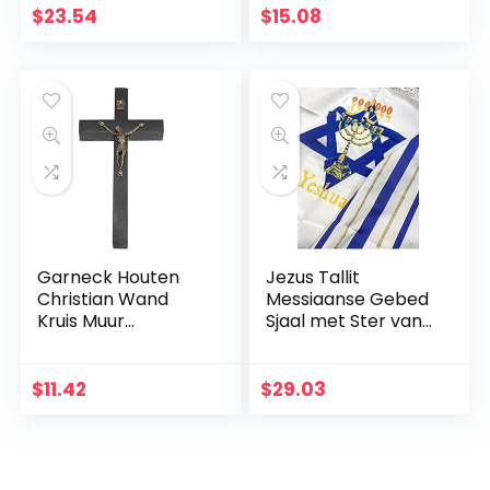
Huis
Zwart Heilige Jezus
$
23.54
$
15.08
Wanddecoratie
Kruis Thuis
Kruis (Kleur:
Bruiloften Party
Chocoladebruin,
Meditatie Gift
Grootte: 17,6 cm)
Decoratie
Garneck Houten
Jezus Tallit
Christian Wand
Messiaanse Gebed
Kruis Muur
Sjaal met Ster van
Kunsthandwerk
David Blauw En
Hang Zinklegering
Goud Met Tallit Tas
Jezus Kruis
$
11.42
$
29.03
Christian Gift Home
Wanddecoratie
(zwart)