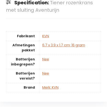
Specification:
Tiener rozenkrans
met sluiting Aventurijn
Fabrikant
‎KVN
Afmetingen
‎6.7 x 3.9 x 1.7 cm; 16 gram
pakket
Batterijen
‎Nee
inbegrepen?
Batterijen
‎Nee
vereist?
Brand
Merk: KVN