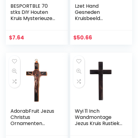
BESPORTBLE 70
Lzet Hand
stks DIY Houten
Gesneden
Kruis Mysterieuze
Kruisbeeld
Christelijke Kruis
Muurkruis voor
Sieraden Ketting
Huisdecoratie –
Ornamenten Jezus
Hars Materiaal
$
7.64
$
50.66
Kruis voor Mannen
Katholieke
Vrouwen
Muurkruisbeeld –
34cm
AdorabFruit Jezus
Wyi 11 Inch
Christus
Wandmontage
Ornamenten
Jezus Kruis Rustieke
Christus Krucifix
Houten Kruis Muur
Jezus Decoratie
Decor Massief Hout