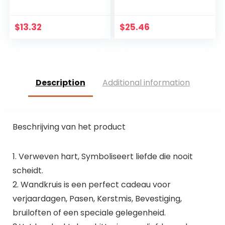
Kerk Opknoping
Crucifix Jezus
Ornament Muur
Christus Religieuze
Kruis Eenvoudige
Home Decoratie
$
13.32
$
25.46
Christelijke Gift
christelijke gift
Massief Hout
kerstversieringen
Description
Additional information
Beschrijving van het product
1. Verweven hart, Symboliseert liefde die nooit
scheidt.
2. Wandkruis is een perfect cadeau voor
verjaardagen, Pasen, Kerstmis, Bevestiging,
bruiloften of een speciale gelegenheid.