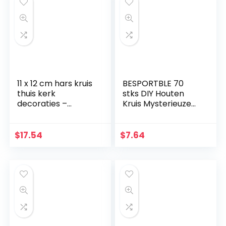
11 x 12 cm hars kruis
BESPORTBLE 70
thuis kerk
stks DIY Houten
decoraties –
Kruis Mysterieuze
handbeschilderde
Christelijke Kruis
kerststal kruis
Sieraden Ketting
decoratie – plank
Ornamenten Jezus
$
17.54
$
7.64
tafeldecoratie –
Kruis voor Mannen
religieuze
Vrouwen
aanbidding en
vieringen