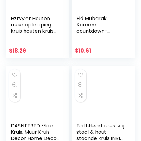
Hztyyier Houten
Eid Mubarak
muur opknoping
Kareem
kruis houten kruis
countdown-
muur decoratie,
kalender
opknoping muur
wandbehang vilten
kruis, Jezus Christus
kalender met 30
$
18.29
$
10.61
muur kruis voor
stuks gouden
thuis woonkamer
sterstickers DIY
decor accessoire
Ramadan party
decoratie
DASNTERED Muur
FaithHeart roestvrij
Kruis, Muur Kruis
staal & hout
Decor Home Decor
staande kruis INRI