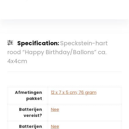
Specification:
Speckstein-hart
rood “Happy Birthday/Ballons” ca.
4x4cm
Afmetingen
‎12 x 7 x 5 cm; 76 gram
pakket
Batterijen
‎Nee
vereist?
Batterijen
‎Nee