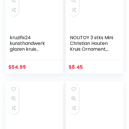
kruzifix24
NOLITOY 3 stks Mini
kunsthandwerk
Christian Houten
glazen kruis
Kruis Ornament,
moderne
Heilig Kruis voor
levensspiraal blauw
Desktop
aquamarijn goud
Wanddecoratie
$
54.99
$
8.45
Fusingglas 23 x 19
cm uniek handwerk