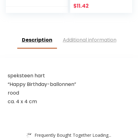
liefdespaar, familie
Jezus Kruis
$
11.42
muurdecoratie
Christian Gift Home
Wanddecoratie
(zwart)
Description
Additional information
speksteen hart
“Happy Birthday-ballonnen”
rood
ca. 4 x 4 cm
Frequently Bought Together Loading...