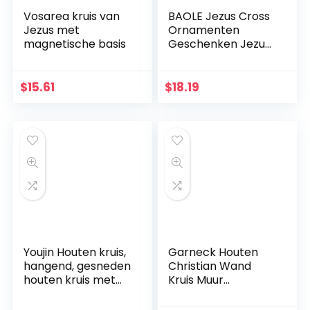
Vosarea kruis van
BAOLE Jezus Cross
Jezus met
Ornamenten
magnetische basis
Geschenken Jezus
Decor Figuur Hars
Kerst Kruis Huis
Church Decoraties,
$
15.61
$
18.19
Duurzaam
Handgeschilderd
Ornament Way
Youjin Houten kruis,
Garneck Houten
hangend, gesneden
Christian Wand
houten kruis met
Kruis Muur
holle verstrengelde
Kunsthandwerk
harten hangend,
Hang Zinklegering