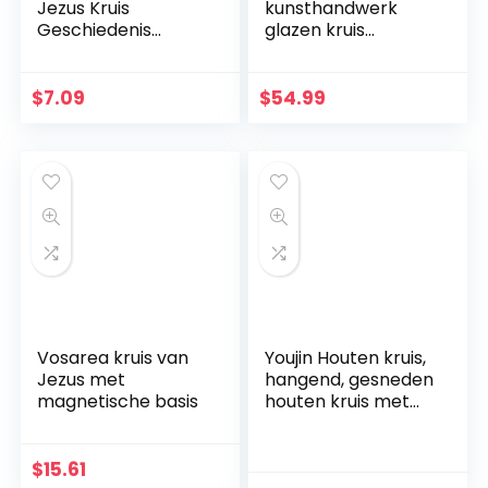
Jezus Kruis
kunsthandwerk
Geschiedenis
glazen kruis
Muursticker, Das
moderne
Leben Von Christus
levensspiraal blauw
Kruis Muursticker,
aquamarijn goud
$
7.09
$
54.99
DIY Aftrekplaatjes,
Fusingglas 23 x 19
Religieuze
cm uniek handwerk
Bijbelaccessoires,
Kerstcadeaus voor
vrienden en familie
Vosarea kruis van
Youjin Houten kruis,
Jezus met
hangend, gesneden
magnetische basis
houten kruis met
holle verstrengelde
harten hangend,
liefdespaar, familie
$
15.61