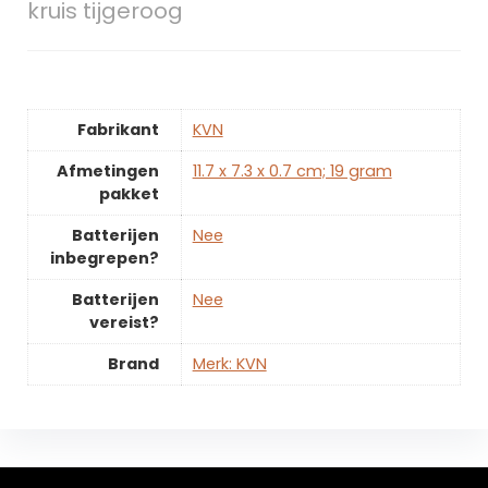
kruis tijgeroog
Fabrikant
‎KVN
Afmetingen
‎11.7 x 7.3 x 0.7 cm; 19 gram
pakket
Batterijen
‎Nee
inbegrepen?
Batterijen
‎Nee
vereist?
Brand
Merk: KVN