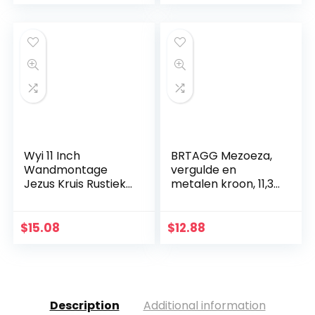
muurdecoratie
Wyi 11 Inch
BRTAGG Mezoeza,
Wandmontage
vergulde en
Jezus Kruis Rustieke
metalen kroon, 11,3
Houten Kruis Muur
cm
Decor Massief Hout
Zwart Heilige Jezus
$
15.08
$
12.88
Kruis Thuis
Bruiloften Party
Meditatie Gift
Decoratie
Description
Additional information