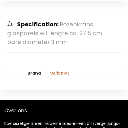
Specification:
Rozenkrans
glasparels wit lengte ca. 27 5 cm
pareldiameter 3 mm
Brand
Merk: KVN
Over ons
Koersisreligie is een moderne alles-in-één prijsvergelijkings-