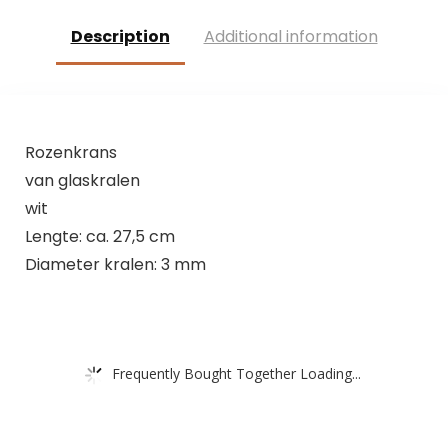
meditatie
geschenk
Description
Additional information
decoratie
Rozenkrans
van glaskralen
wit
Lengte: ca. 27,5 cm
Diameter kralen: 3 mm
Frequently Bought Together Loading...