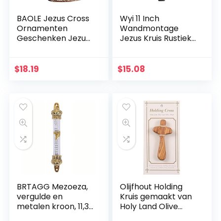
BAOLE Jezus Cross
Wyi 11 Inch
Ornamenten
Wandmontage
Geschenken Jezus
Jezus Kruis Rustieke
Decor Figuur Hars
Houten Kruis Muur
Kerst Kruis Huis
Decor Massief Hout
Church Decoraties,
Zwart Heilige Jezus
$
18.19
$
15.08
Duurzaam
Kruis Thuis
Handgeschilderd
Bruiloften Party
Ornament Way
Meditatie Gift
Decoratie
BRTAGG Mezoeza,
Olijfhout Holding
vergulde en
Kruis gemaakt van
metalen kroon, 11,3
Holy Land Olive
cm
Wood.