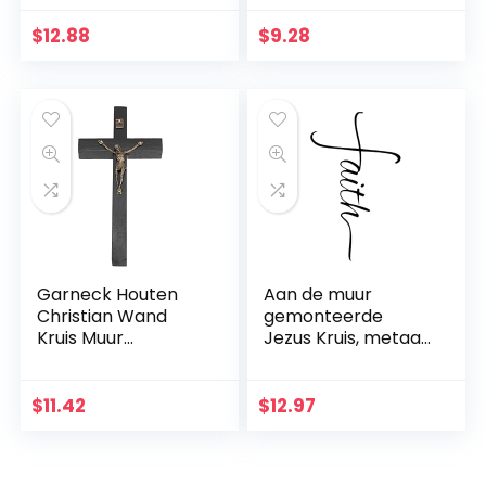
$
12.88
$
9.28
Garneck Houten
Aan de muur
Christian Wand
gemonteerde
Kruis Muur
Jezus Kruis, metaal
Kunsthandwerk
Faith geloofkruis
Hang Zinklegering
decoratie
Jezus Kruis
muurhanger,
$
11.42
$
12.97
Christian Gift Home
beschermd door
Wanddecoratie
God hart, thuis,
(zwart)
bruiloft, party,