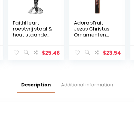
FaithHeart
AdorabFruit
roestvrij staal &
Jezus Christus
hout staande
Ornamenten
kruis INRI Crucifix
Christus Krucifix
Jezus Christus
Jezus Decoratie
Religieuze Home
Huis
$
25.46
$
23.54
Decoratie
Wanddecoratie
christelijke gift
Kruis (Kleur:
kerstversieringe
Chocoladebruin,
n
Grootte: 17,6 cm)
Description
Additional information