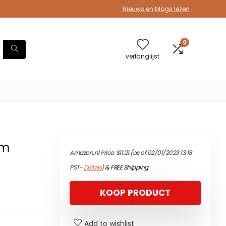
Nieuws en blogs lezen
0
verlanglijst
cm
Amazon.nl Price:
$
11.21
(as of 02/01/2023 13:18
PST-
Details
)
&
FREE Shipping
.
KOOP PRODUCT
Add to wishlist