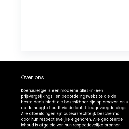
Over ons
Koersisreligie is een moderne alles-in-één
prijsvergelijkings- en beoordelingswebsite die de
beste deals biedt die beschikbaar zijn op amazon en u
op de hoogte houdt via de laatst toegevoegde blogs.
Alle afbeeldingen zijn auteursrechtelijk beschermd
door hun respectievelijke eigenaren. Alle geciteerde
inhoud is afgeleid van hun respectievelijke bronnen.