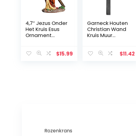
4,7″ Jezus Onder
Garneck Houten
Het Kruis Esus
Christian Wand
Ornament
Kruis Muur
Geschenken
Kunsthandwerk
Jezus Decor
Hang
Figuur Kerstmis
Zinklegering
$
15.99
$
11.42
Katholieke
Jezus Kruis
Miniaturen
Christian Gift
Figuren
Home
Wanddecoratie
(zwart)
Rozenkrans