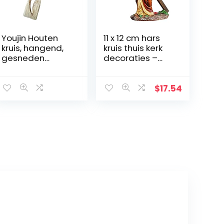
Youjin Houten
11 x 12 cm hars
kruis, hangend,
kruis thuis kerk
gesneden
decoraties –
houten kruis met
handbeschilder
holle
de kerststal kruis
verstrengelde
decoratie –
$
17.54
harten hangend,
plank
liefdespaar,
tafeldecoratie –
familie
religieuze
muurdecoratie
aanbidding en
vieringen