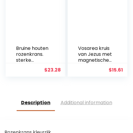
Decoratie
Bruine houten
Vosarea kruis
rozenkrans.
van Jezus met
sterke
magnetische
rozenkrans
basis
$
23.28
$
15.61
kralen met
houten
kruisbeeld
Description
Additional information
Rozenkrans kleurrijk