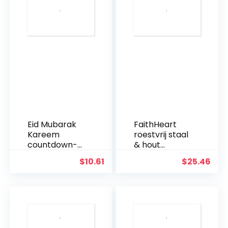
Eid Mubarak
FaithHeart
Kareem
roestvrij staal
countdown-
& hout
kalender
staande kruis
$
10.61
$
25.46
wandbehang
INRI Crucifix
vilten
Jezus Christus
kalender met
Religieuze
30 stuks
Home
gouden
Decoratie
sterstickers
christelijke gift
DIY Ramadan
kerstversierin