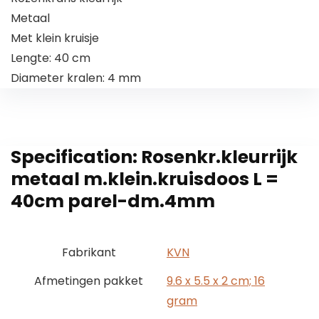
Metaal
Met klein kruisje
Lengte: 40 cm
Diameter kralen: 4 mm
Specification:
Rosenkr.kleurrijk
metaal m.klein.kruisdoos L =
40cm parel-dm.4mm
Fabrikant
‎KVN
Afmetingen pakket
‎9.6 x 5.5 x 2 cm; 16
gram