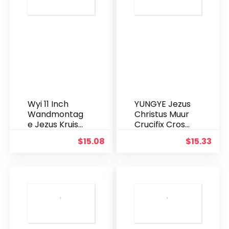
party
gen
decoratie
Wyi 11 Inch
YUNGYE Jezus
Wandmontag
Christus Muur
e Jezus Kruis
Crucifix Cross
Rustieke
Religieuze
$
15.08
$
15.33
Houten Kruis
Heilige 3D
Muur Decor
Craft Decor
Massief Hout
Jezus Christus
Zwart Heilige
Op de
Jezus Kruis
standaard 19,5
Thuis
x 9,5 cm
Bruiloften
Antieke
Party
Decoratie
Meditatie Gift