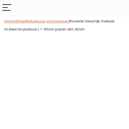
Home
Shop
Religieuze voorwerpen
Rosenkr.kleurrijk metaal
m.klein.kruisdoos L = 40cm parel-dm.4mm