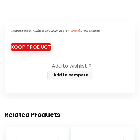
Amazon.nl Price:
$
11.21
(as of 02/01/2023 12:53 PST-
Details
)
&
FREE Shipping
.
KOOP PRODUCT
Add to wishlist
0
Add to compare
Related Products