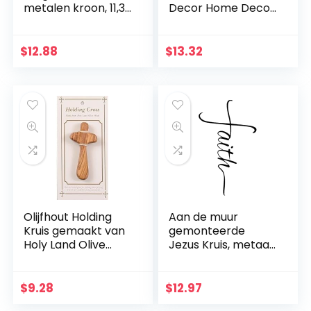
metalen kroon, 11,3
Decor Home Decor
cm
Kerk Opknoping
Ornament Muur
Kruis Eenvoudige
$
12.88
$
13.32
Christelijke Gift
Massief Hout
Olijfhout Holding
Aan de muur
Kruis gemaakt van
gemonteerde
Holy Land Olive
Jezus Kruis, metaal
Wood.
Faith geloofkruis
decoratie
muurhanger,
$
9.28
$
12.97
beschermd door