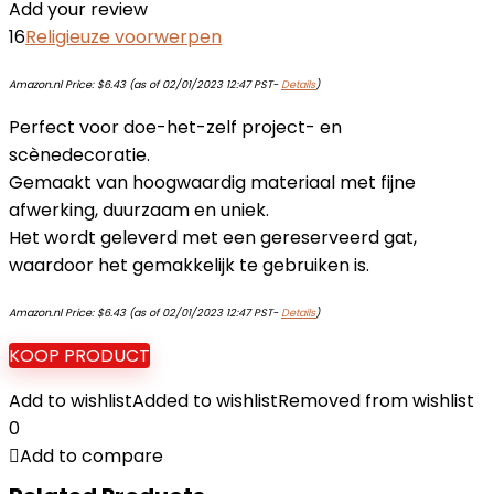
Add your review
16
Religieuze voorwerpen
Amazon.nl Price:
$
6.43
(as of 02/01/2023 12:47 PST-
Details
)
Perfect voor doe-het-zelf project- en
scènedecoratie.
Gemaakt van hoogwaardig materiaal met fijne
afwerking, duurzaam en uniek.
Het wordt geleverd met een gereserveerd gat,
waardoor het gemakkelijk te gebruiken is.
Amazon.nl Price:
$
6.43
(as of 02/01/2023 12:47 PST-
Details
)
KOOP PRODUCT
Add to wishlist
Added to wishlist
Removed from wishlist
0
Add to compare