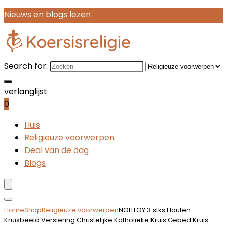
Nieuws en blogs lezen
Search for:
verlanglijst
0
Huis
Religieuze voorwerpen
Deal van de dag
Blogs
Home
Shop
Religieuze voorwerpen
NOLITOY 3 stks Houten
Kruisbeeld Versiering Christelijke Katholieke Kruis Gebed Kruis