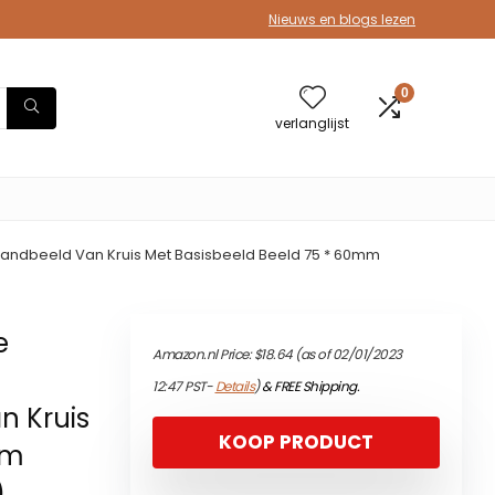
Nieuws en blogs lezen
0
verlanglijst
 Standbeeld Van Kruis Met Basisbeeld Beeld 75 * 60mm
e
Amazon.nl Price:
$
18.64
(as of 02/01/2023
12:47 PST-
Details
)
&
FREE Shipping
.
n Kruis
KOOP PRODUCT
mm
)