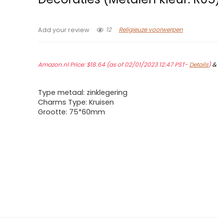
12
Religieuze voorwerpen
Add your review
Amazon.nl Price:
$
18.64
(as of 02/01/2023 12:47 PST-
Details
)
Type metaal: zinklegering
Charms Type: Kruisen
Grootte: 75*60mm