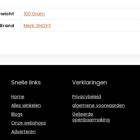
ewicht
‎100 Gram
Brand
Merk: SHOYY
Snelle links
Verklaringen
Home
Privacybeleid
Alles winkelen
algemene voorwaarden
Blogs
Gelieerde
openbaarmaking
Onze webshops
Adverteren