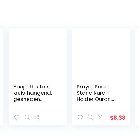
Youjin Houten
Prayer Book
kruis, hangend,
Stand Kuran
gesneden
Holder Quran
houten kruis met
plat houten
holle
Natural voor Eid
verstrengelde
Mubarak
$
8.38
harten hangend,
Decoratie Partij
liefdespaar,
Supplies
familie
Islamitische