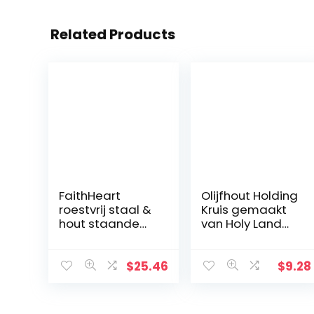
Related Products
FaithHeart
Olijfhout Holding
roestvrij staal &
Kruis gemaakt
hout staande
van Holy Land
kruis INRI Crucifix
Olive Wood.
Jezus Christus
Religieuze Home
$
25.46
$
9.28
Decoratie
christelijke gift
kerstversieringe