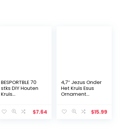
BESPORTBLE 70
4,7″ Jezus Onder
stks DIY Houten
Het Kruis Esus
Kruis
Ornament
Mysterieuze
Geschenken
Christelijke Kruis
Jezus Decor
Sieraden Ketting
Figuur Kerstmis
$
7.64
$
15.99
Ornamenten
Katholieke
Jezus Kruis voor
Miniaturen
Mannen
Figuren