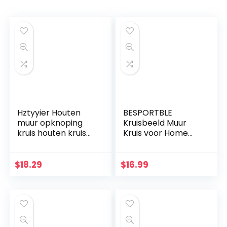
Hztyyier Houten
BESPORTBLE
muur opknoping
Kruisbeeld Muur
kruis houten kruis
Kruis voor Home
muur decoratie,
Decor Houten
opknoping muur
Katholieke
kruis, Jezus Christus
Kruisbeeld
$
18.29
$
16.99
muur kruis voor
Ornament Zwart
thuis woonkamer
decor accessoire