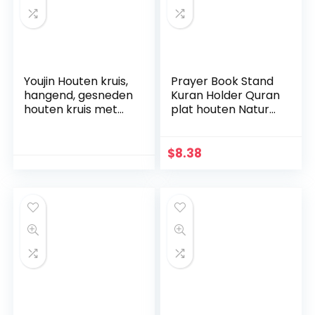
Youjin Houten kruis,
Prayer Book Stand
hangend, gesneden
Kuran Holder Quran
houten kruis met
plat houten Natural
holle verstrengelde
voor Eid Mubarak
harten hangend,
Decoratie Partij
liefdespaar, familie
Supplies
$
8.38
muurdecoratie
Islamitische