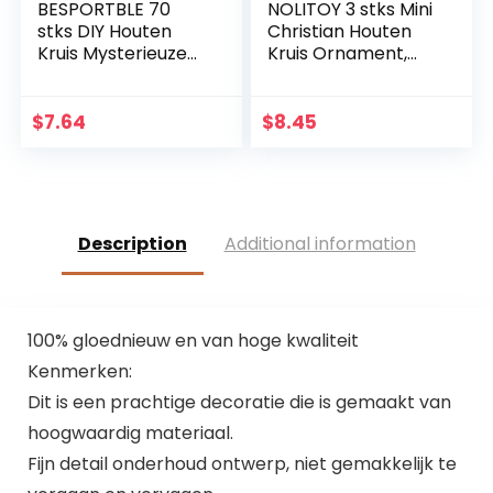
BESPORTBLE 70
NOLITOY 3 stks Mini
stks DIY Houten
Christian Houten
Kruis Mysterieuze
Kruis Ornament,
Christelijke Kruis
Heilig Kruis voor
Sieraden Ketting
Desktop
Ornamenten Jezus
Wanddecoratie
$
7.64
$
8.45
Kruis voor Mannen
Vrouwen
Description
Additional information
100% gloednieuw en van hoge kwaliteit
Kenmerken:
Dit is een prachtige decoratie die is gemaakt van
hoogwaardig materiaal.
Fijn detail onderhoud ontwerp, niet gemakkelijk te