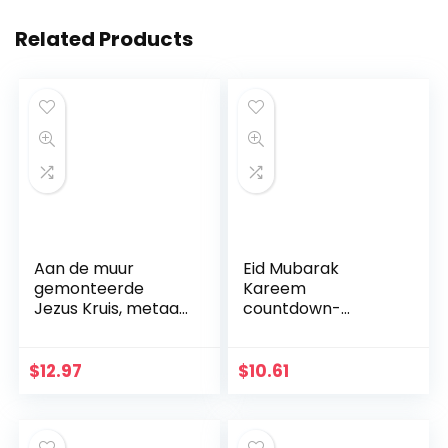
Related Products
Aan de muur
Eid Mubarak
gemonteerde
Kareem
Jezus Kruis, metaal
countdown-
Faith geloofkruis
kalender
decoratie
wandbehang vilten
muurhanger,
kalender met 30
$
12.97
$
10.61
beschermd door
stuks gouden
God hart, thuis,
sterstickers DIY
bruiloft, party,
Ramadan party