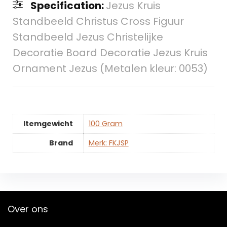
Specification:
Jezus Kruis
Standbeeld Christus Cross Figuur
Standbeeld Jezus Christelijke
Decoratie Board Decoratie Jezus Kruis
Ornament Jezus (Metalen kleur: 0053)
Itemgewicht
‎100 Gram
Brand
Merk: FKJSP
Over ons