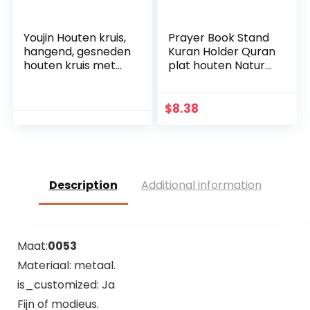
Youjin Houten kruis,
Prayer Book Stand
hangend, gesneden
Kuran Holder Quran
houten kruis met
plat houten Natural
holle verstrengelde
voor Eid Mubarak
harten hangend,
Decoratie Partij
liefdespaar, familie
Supplies
$
8.38
muurdecoratie
Islamitische
Description
Additional information
Maat:
0053
Materiaal: metaal.
is_customized: Ja
Fijn of modieus.