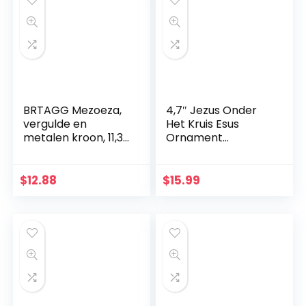
meditatie
decoratie
geschenk
decoratie
BRTAGG Mezoeza,
4,7″ Jezus Onder
vergulde en
Het Kruis Esus
metalen kroon, 11,3
Ornament
cm
Geschenken Jezus
Decor Figuur
Kerstmis
$
12.88
$
15.99
Katholieke
Miniaturen Figuren