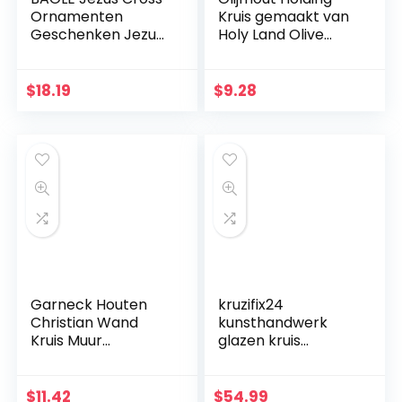
Ornamenten
Kruis gemaakt van
Geschenken Jezus
Holy Land Olive
Decor Figuur Hars
Wood.
Kerst Kruis Huis
Church Decoraties,
$
18.19
$
9.28
Duurzaam
Handgeschilderd
Ornament Way
Garneck Houten
kruzifix24
Christian Wand
kunsthandwerk
Kruis Muur
glazen kruis
Kunsthandwerk
moderne
Hang Zinklegering
levensspiraal blauw
Jezus Kruis
aquamarijn goud
$
11.42
$
54.99