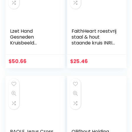
Lzet Hand
FaithHeart roestvrij
Gesneden
staal & hout
Kruisbeeld
staande kruis INRI
Muurkruis voor
Crucifix Jezus
Huisdecoratie –
Christus Religieuze
Hars Materiaal
Home Decoratie
$
50.66
$
25.46
Katholieke
christelijke gift
Muurkruisbeeld –
kerstversieringen
34cm
BAOLE Jezus Cross
Olijfhout Holding