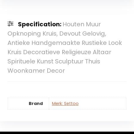
Specification:
Houten Muur
Opknoping Kruis, Devout Gelovig,
Antieke Handgemaakte Rustieke Look
Kruis Decoratieve Religieuze Altaar
Spirituele Kunst Sculptuur Thuis
Woonkamer Decor
Brand
Merk: Settoo