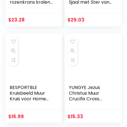
rozenkrans kralen
Sjaal met Ster van
met houten
David Blauw En
kruisbeeld
Goud Met Tallit Tas
$
23.28
$
29.03
BESPORTBLE
YUNGYE Jezus
Kruisbeeld Muur
Christus Muur
Kruis voor Home
Crucifix Cross
Decor Houten
Religieuze Heilige
Katholieke
3D Craft Decor
Kruisbeeld
Jezus Christus Op
$
16.99
$
15.33
Ornament Zwart
de standaard 19,5 x