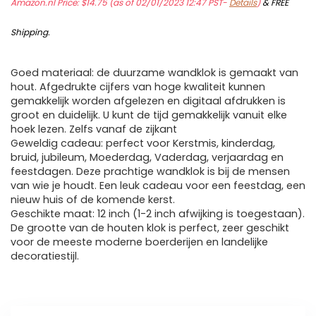
Amazon.nl Price:
$
14.75
(as of 02/01/2023 12:47 PST-
Details
)
&
FREE
Shipping
.
Goed materiaal: de duurzame wandklok is gemaakt van
hout. Afgedrukte cijfers van hoge kwaliteit kunnen
gemakkelijk worden afgelezen en digitaal afdrukken is
groot en duidelijk. U kunt de tijd gemakkelijk vanuit elke
hoek lezen. Zelfs vanaf de zijkant
Geweldig cadeau: perfect voor Kerstmis, kinderdag,
bruid, jubileum, Moederdag, Vaderdag, verjaardag en
feestdagen. Deze prachtige wandklok is bij de mensen
van wie je houdt. Een leuk cadeau voor een feestdag, een
nieuw huis of de komende kerst.
Geschikte maat: 12 inch (1-2 inch afwijking is toegestaan).
De grootte van de houten klok is perfect, zeer geschikt
voor de meeste moderne boerderijen en landelijke
decoratiestijl.