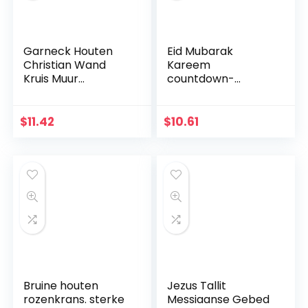
Garneck Houten
Eid Mubarak
Christian Wand
Kareem
Kruis Muur
countdown-
Kunsthandwerk
kalender
Hang Zinklegering
wandbehang vilten
Jezus Kruis
kalender met 30
$
11.42
$
10.61
Christian Gift Home
stuks gouden
Wanddecoratie
sterstickers DIY
(zwart)
Ramadan party
decoratie
Bruine houten
Jezus Tallit
rozenkrans. sterke
Messiaanse Gebed