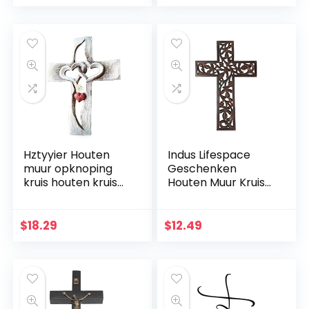
muurdecoratie
Fusingglas 23 x 19
cm uniek handwerk
Hztyyier Houten
Indus Lifespace
muur opknoping
Geschenken
kruis houten kruis
Houten Muur Kruis
muur decoratie,
Plaque 29 cm
opknoping muur
Lange Opknoping
kruis, Jezus Christus
met Hand
$
18.29
$
12.49
muur kruis voor
Gesneden Bloemen
thuis woonkamer
Ontwerp Religieus
decor accessoire
Altaar Thuis
Woonkamer Decor
Lichtgewicht