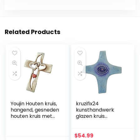
Related Products
Youjin Houten kruis,
kruzifix24
hangend, gesneden
kunsthandwerk
houten kruis met
glazen kruis
holle verstrengelde
moderne
harten hangend,
levensspiraal blauw
liefdespaar, familie
aquamarijn goud
$
54.99