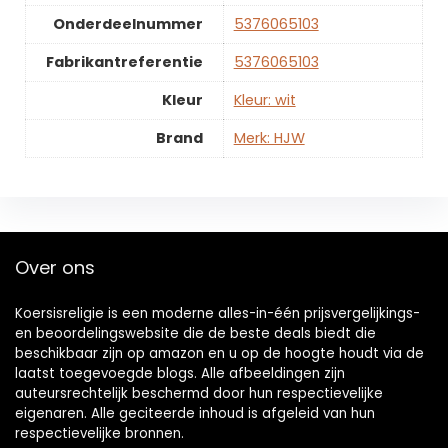
Onderdeelnummer
‎5376065103
Fabrikantreferentie
‎5376065103
Kleur
‎Kleur: wit
Brand
Merk: HJW
Over ons
Koersisreligie is een moderne alles-in-één prijsvergelijkings-
en beoordelingswebsite die de beste deals biedt die
beschikbaar zijn op amazon en u op de hoogte houdt via de
laatst toegevoegde blogs. Alle afbeeldingen zijn
auteursrechtelijk beschermd door hun respectievelijke
eigenaren. Alle geciteerde inhoud is afgeleid van hun
respectievelijke bronnen.