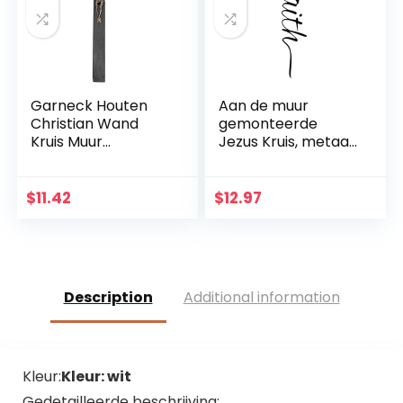
Garneck Houten
Aan de muur
Christian Wand
gemonteerde
Kruis Muur
Jezus Kruis, metaal
Kunsthandwerk
Faith geloofkruis
Hang Zinklegering
decoratie
Jezus Kruis
muurhanger,
$
11.42
$
12.97
Christian Gift Home
beschermd door
Wanddecoratie
God hart, thuis,
(zwart)
bruiloft, party,
meditatie
geschenk
Description
Additional information
decoratie
Kleur:
Kleur: wit
Gedetailleerde beschrijving: