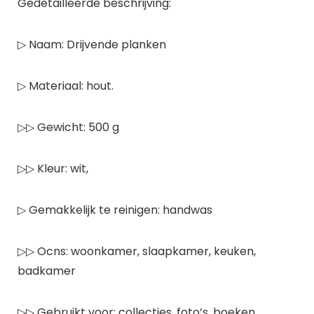
Gedetailleerde beschrijving:
▷ Naam: Drijvende planken
▷ Materiaal: hout.
▷▷ Gewicht: 500 g
▷▷ Kleur: wit,
▷ Gemakkelijk te reinigen: handwas
▷▷ Ocns: woonkamer, slaapkamer, keuken,
badkamer
▷▷ Gebruikt voor: collecties, foto’s, boeken,