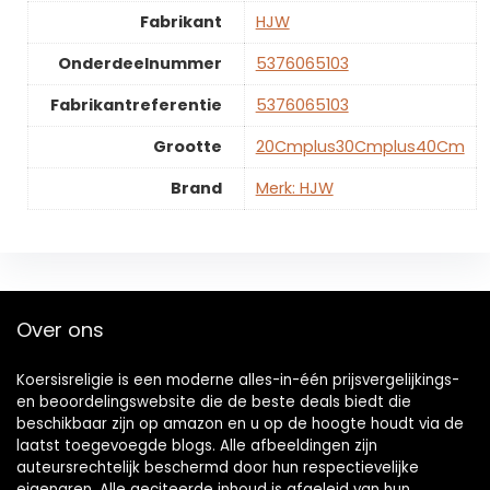
Fabrikant
‎HJW
Onderdeelnummer
‎5376065103
Fabrikantreferentie
‎5376065103
Grootte
‎20Cmplus30Cmplus40Cm
Brand
Merk: HJW
Over ons
Koersisreligie is een moderne alles-in-één prijsvergelijkings-
en beoordelingswebsite die de beste deals biedt die
beschikbaar zijn op amazon en u op de hoogte houdt via de
laatst toegevoegde blogs. Alle afbeeldingen zijn
auteursrechtelijk beschermd door hun respectievelijke
eigenaren. Alle geciteerde inhoud is afgeleid van hun