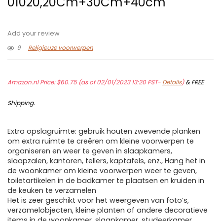
01020,20Cm+30Cm+40cm
Add your review
9
Religieuze voorwerpen
Amazon.nl Price:
$
60.75
(as of 02/01/2023 13:20 PST-
Details
)
&
FREE
Shipping
.
Extra opslagruimte: gebruik houten zwevende planken
om extra ruimte te creëren om kleine voorwerpen te
organiseren en weer te geven in slaapkamers,
slaapzalen, kantoren, tellers, kaptafels, enz., Hang het in
de woonkamer om kleine voorwerpen weer te geven,
toiletartikelen in de badkamer te plaatsen en kruiden in
de keuken te verzamelen
Het is zeer geschikt voor het weergeven van foto’s,
verzamelobjecten, kleine planten of andere decoratieve
items in de woonkamer, slaapkamer, studeerkamer,