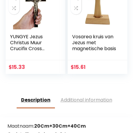
YUNGYE Jezus
Vosarea kruis van
Christus Muur
Jezus met
Crucifix Cross
magnetische basis
Religieuze Heilige
3D Craft Decor
Jezus Christus Op
$
15.33
$
15.61
de standaard 19,5 x
9,5 cm Antieke
Decoratie
Description
Additional information
Maatnaam:
20Cm+30Cm+40Cm