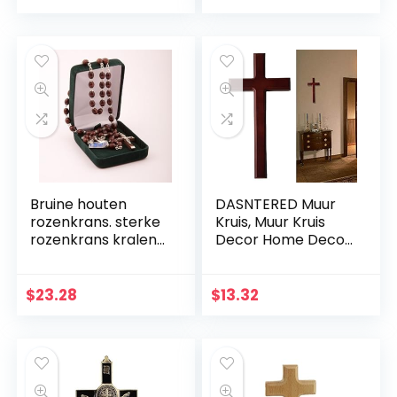
stuks gouden
Islamitische
sterstickers DIY
Ramadan party
decoratie
Bruine houten
DASNTERED Muur
rozenkrans. sterke
Kruis, Muur Kruis
rozenkrans kralen
Decor Home Decor
met houten
Kerk Opknoping
kruisbeeld
Ornament Muur
Kruis Eenvoudige
$
23.28
$
13.32
Christelijke Gift
Massief Hout