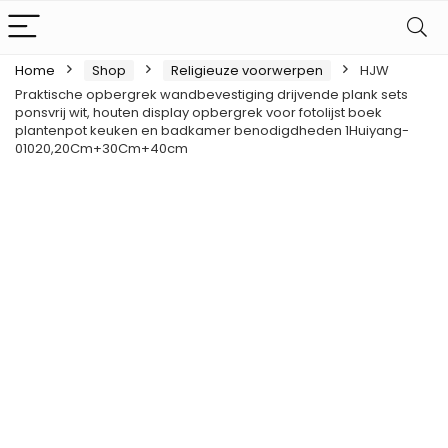
Home
Shop
Religieuze voorwerpen
HJW
Praktische opbergrek wandbevestiging drijvende plank sets
ponsvrij wit, houten display opbergrek voor fotolijst boek
plantenpot keuken en badkamer benodigdheden 1Huiyang-
01020,20Cm+30Cm+40cm