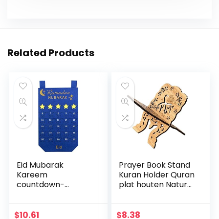
Related Products
Eid Mubarak
Prayer Book Stand
Kareem
Kuran Holder Quran
countdown-
plat houten Natural
kalender
voor Eid Mubarak
wandbehang vilten
Decoratie Partij
kalender met 30
Supplies
$
10.61
$
8.38