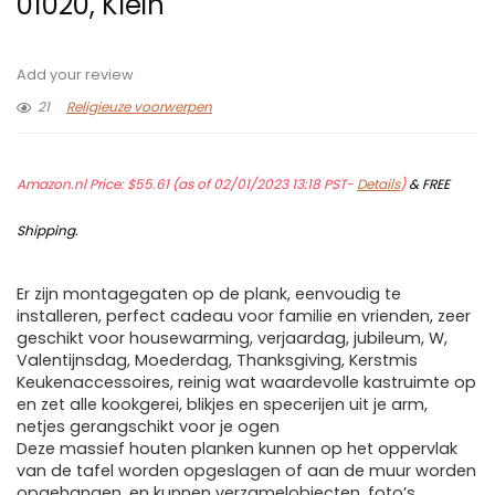
01020, Klein
Add your review
21
Religieuze voorwerpen
Amazon.nl Price:
$
55.61
(as of 02/01/2023 13:18 PST-
Details
)
&
FREE
Shipping
.
Er zijn montagegaten op de plank, eenvoudig te
installeren, perfect cadeau voor familie en vrienden, zeer
geschikt voor housewarming, verjaardag, jubileum, W,
Valentijnsdag, Moederdag, Thanksgiving, Kerstmis
Keukenaccessoires, reinig wat waardevolle kastruimte op
en zet alle kookgerei, blikjes en specerijen uit je arm,
netjes gerangschikt voor je ogen
Deze massief houten planken kunnen op het oppervlak
van de tafel worden opgeslagen of aan de muur worden
opgehangen, en kunnen verzamelobjecten, foto’s,