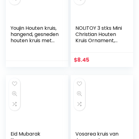
Youjin Houten kruis,
NOLITOY 3 stks Mini
hangend, gesneden
Christian Houten
houten kruis met
Kruis Ornament,
holle verstrengelde
Heilig Kruis voor
harten hangend,
Desktop
liefdespaar, familie
Wanddecoratie
$
8.45
muurdecoratie
Eid Mubarak
Vosarea kruis van