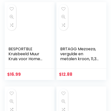
BESPORTBLE
BRTAGG Mezoeza,
Kruisbeeld Muur
vergulde en
Kruis voor Home
metalen kroon, 11,3
Decor Houten
cm
Katholieke
Kruisbeeld
$
16.99
$
12.88
Ornament Zwart