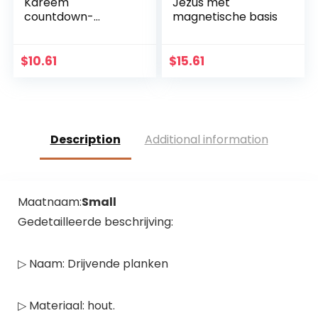
Kareem
Jezus met
countdown-
magnetische basis
kalender
wandbehang vilten
kalender met 30
$
10.61
$
15.61
stuks gouden
sterstickers DIY
Ramadan party
decoratie
Description
Additional information
Maatnaam:
Small
Gedetailleerde beschrijving:
▷ Naam: Drijvende planken
▷ Materiaal: hout.