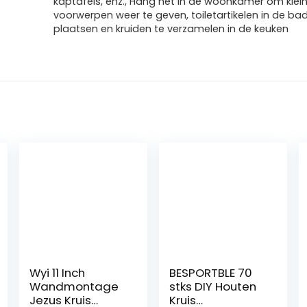
kaptafels, enz., Hang het in de woonkamer om klei
voorwerpen weer te geven, toiletartikelen in de b
plaatsen en kruiden te verzamelen in de keuken
Wyi 11 Inch
BESPORTBLE 70
Wandmontage
stks DIY Houten
Jezus Kruis
Kruis