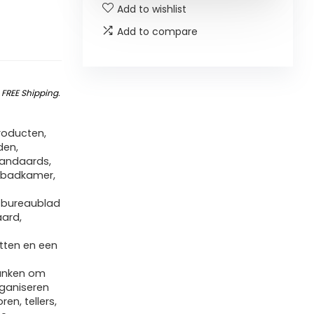
Add to wishlist
Add to compare
&
FREE Shipping
.
roducten,
den,
standaards,
r badkamer,
 bureaublad
aard,
tten en een
lanken om
rganiseren
en, tellers,