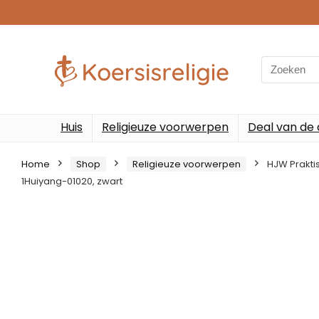
Search
for:
Huis
Religieuze voorwerpen
Deal van de
Home
Shop
Religieuze voorwerpen
HJW Prakti
1Huiyang-01020, zwart