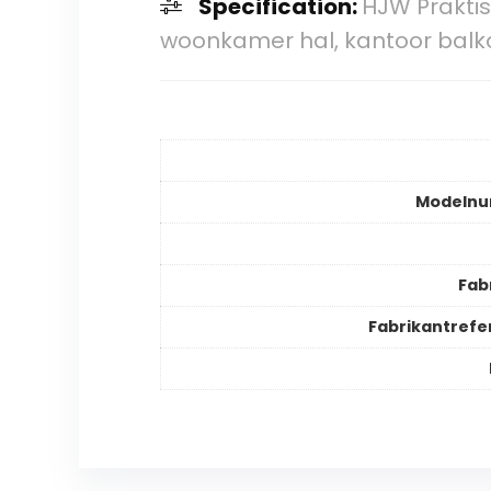
Specification:
HJW Prakti
woonkamer hal, kantoor balko
Modeln
Fab
Fabrikantrefe