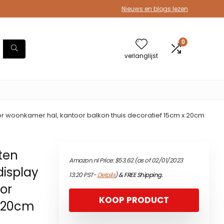
Nieuws en blogs lezen
0
verlanglijst
 woonkamer hal, kantoor balkon thuis decoratief 15cm x 20cm
ten
Amazon.nl Price:
$
53.62
(as of 02/01/2023
isplay
13:20 PST-
Details
)
&
FREE Shipping
.
or
KOOP PRODUCT
x 20cm