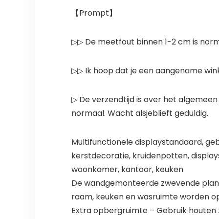
【Prompt】
▷▷ De meetfout binnen 1-2 cm is no
▷▷ Ik hoop dat je een aangename wink
▷ De verzendtijd is over het algemeen 
normaal. Wacht alsjeblieft geduldig.
Multifunctionele displaystandaard, geb
kerstdecoratie, kruidenpotten, displa
woonkamer, kantoor, keuken
De wandgemonteerde zwevende plank ka
raam, keuken en wasruimte worden opg
Extra opbergruimte – Gebruik houten