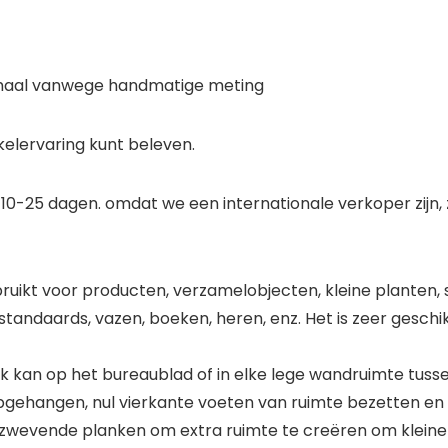
rmaal vanwege handmatige meting
elervaring kunt beleven.
10-25 dagen. omdat we een internationale verkoper zijn, z
ruikt voor producten, verzamelobjecten, kleine planten, sp
ystandaards, vazen, boeken, heren, enz. Het is zeer gesc
n op het bureaublad of in elke lege wandruimte tussen
ehangen, nul vierkante voeten van ruimte bezetten en 
 zwevende planken om extra ruimte te creëren om klein