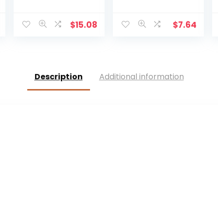
Rustieke Houten
Mysterieuze
Kruis Muur Decor
Christelijke Kruis
Massief Hout
Sieraden Ketting
$
15.08
$
7.64
Zwart Heilige
Ornamenten
Jezus Kruis Thuis
Jezus Kruis voor
Bruiloften Party
Mannen
Meditatie Gift
Vrouwen
Decoratie
Description
Additional information