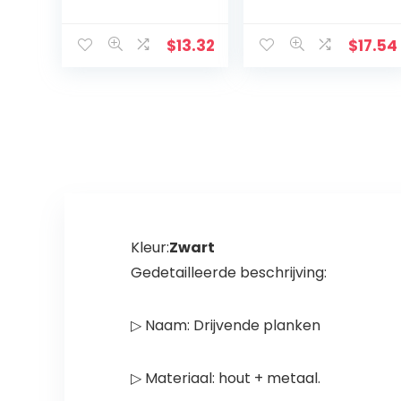
Decor Kerk
handbeschilder
Opknoping
de kerststal kruis
Ornament Muur
decoratie –
$
13.32
$
17.54
Kruis Eenvoudige
plank
Christelijke Gift
tafeldecoratie –
Massief Hout
religieuze
aanbidding en
vieringen
Kleur:
Zwart
Gedetailleerde beschrijving:
▷ Naam: Drijvende planken
▷ Materiaal: hout + metaal.