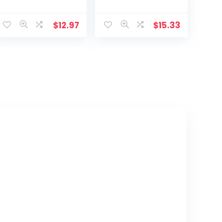
metaal Faith
Religieuze
geloofkruis
Heilige 3D Craft
decoratie
Decor Jezus
$
12.97
$
15.33
muurhanger,
Christus Op de
beschermd door
standaard 19,5 x
God hart, thuis,
9,5 cm Antieke
bruiloft, party,
Decoratie
meditatie
geschenk
decoratie