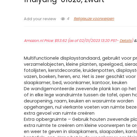
4
Religieuze voorwerpen
Add your review
Amazon.nl Price:
$
53.62
(as of 02/01/2023 13:20 PST-
Details
)
Multifunctionele displaystandaard, gebruikt voor p
verzamelobjecten, kleine planten, speelgoed, siera
fotolijsten, kerstdecoratie, kruidenpotten, display
vazen, boeken, heren, enz. Het is zeer geschikt voo
slaapkamer, bed, woonkamer, kantoor, keuken
De wandgemonteerde zwevende plank kan op het
of in elke lege wandruimte tussen de tafel, open h
deuropening, raam, keuken en wasruimte worden
opgehangen, nul vierkante voeten van ruimte beze
extra gevoel van ruimte creëren
Extra opbergruimte – Gebruik houten zwevende p
extra ruimte te creëren om kleine voorwerpen te o
en weer te geven in slaapkamers, slaapzalen, kantor