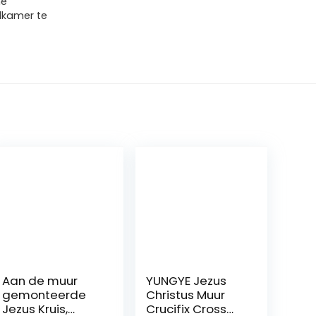
ne
adkamer te
Aan de muur
YUNGYE Jezus
gemonteerde
Christus Muur
Jezus Kruis,
Crucifix Cross