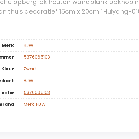
sche opbergrek houten wandplank opknoping
n thuis decoratief 15cm x 20cm 1Huiyang-01
Merk
‎HJW
ummer
‎5376065103
Kleur
‎Zwart
rikant
‎HJW
rentie
‎5376065103
Brand
Merk: HJW