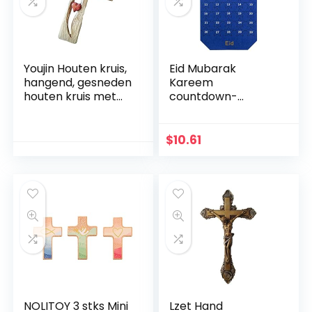
Youjin Houten kruis,
Eid Mubarak
hangend, gesneden
Kareem
houten kruis met
countdown-
holle verstrengelde
kalender
harten hangend,
wandbehang vilten
liefdespaar, familie
kalender met 30
$
10.61
muurdecoratie
stuks gouden
sterstickers DIY
Ramadan party
decoratie
NOLITOY 3 stks Mini
Lzet Hand