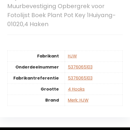
Muurbevestiging Opbergrek voor
Fotolijst Boek Plant Pot Key 1Huiyang-
01020,4 Haken
Fabrikant
‎HJW
Onderdeelnummer
‎5376065103
Fabrikantreferentie
‎5376065103
Grootte
‎4 Hooks
Brand
Merk: HJW