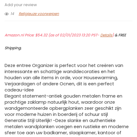
Add your review
14
Religieuze voorwerpen
Amazon.nl Price:
$
54.32
(as of 02/01/2023 13:20 PST-
Details
)
&
FREE
Shipping
.
Deze entree Organizer is perfect voor het creëren van
interessante en schattige wanddecoraties en het
houden van alle items in orde, voor Housewarming,
Verjaardagen of andere Ocnen, dit is een perfect
cadeau-idee
Elegant statement-antiek gouden metalen frame en
prachtige zaklamp natuurlijk hout, waardoor onze
wandgemonteerde opbergplanken zeer geschikt zijn
voor moderne huizen in boerderij of schuur stijl
Generatie Stijl Uiterlijk! -Deze slanke en authentieke
metalen wandplanken voegen een rustieke en moderne
sfeer toe aan uw badkamer, slaapkamer, kantoor of