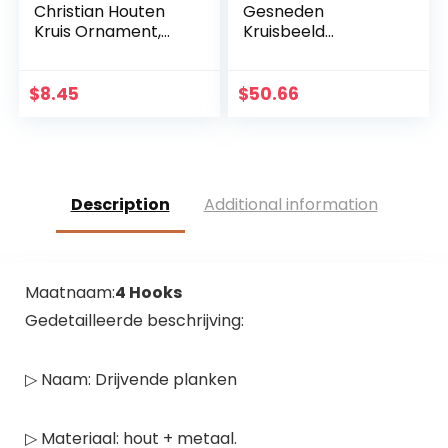
Christian Houten
Gesneden
Kruis Ornament,
Kruisbeeld
Heilig Kruis voor
Muurkruis voor
Desktop
Huisdecoratie –
Wanddecoratie
Hars Materiaal
$
8.45
$
50.66
Katholieke
Muurkruisbeeld –
34cm
Description
Additional information
Maatnaam:
4 Hooks
Gedetailleerde beschrijving:
▷ Naam: Drijvende planken
▷ Materiaal: hout + metaal.