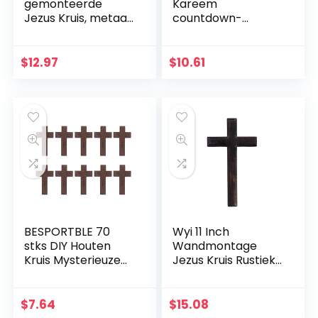
gemonteerde
Kareem
Jezus Kruis, metaal
countdown-
Faith geloofkruis
kalender
decoratie
wandbehang vilten
muurhanger,
kalender met 30
$
12.97
$
10.61
beschermd door
stuks gouden
God hart, thuis,
sterstickers DIY
bruiloft, party,
Ramadan party
meditatie
decoratie
geschenk
decoratie
BESPORTBLE 70
Wyi 11 Inch
stks DIY Houten
Wandmontage
Kruis Mysterieuze
Jezus Kruis Rustieke
Christelijke Kruis
Houten Kruis Muur
Sieraden Ketting
Decor Massief Hout
Ornamenten Jezus
Zwart Heilige Jezus
$
7.64
$
15.08
Kruis voor Mannen
Kruis Thuis