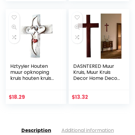
Vrouwen
Bruiloften Party
Meditatie Gift
Decoratie
Hztyyier Houten
DASNTERED Muur
muur opknoping
Kruis, Muur Kruis
kruis houten kruis
Decor Home Decor
muur decoratie,
Kerk Opknoping
opknoping muur
Ornament Muur
kruis, Jezus Christus
Kruis Eenvoudige
$
18.29
$
13.32
muur kruis voor
Christelijke Gift
thuis woonkamer
Massief Hout
decor accessoire
Description
Additional information