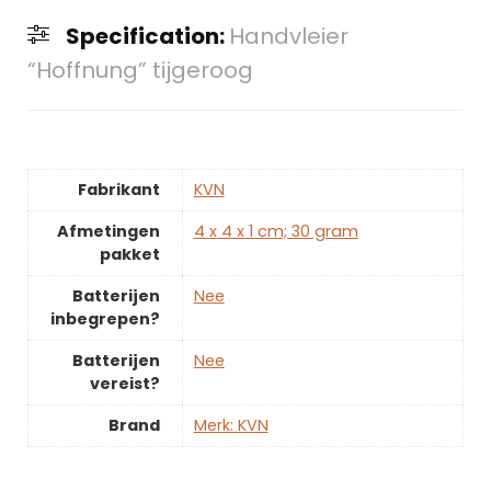
Specification:
Handvleier
“Hoffnung” tijgeroog
Fabrikant
‎KVN
Afmetingen
‎4 x 4 x 1 cm; 30 gram
pakket
Batterijen
‎Nee
inbegrepen?
Batterijen
‎Nee
vereist?
Brand
Merk: KVN