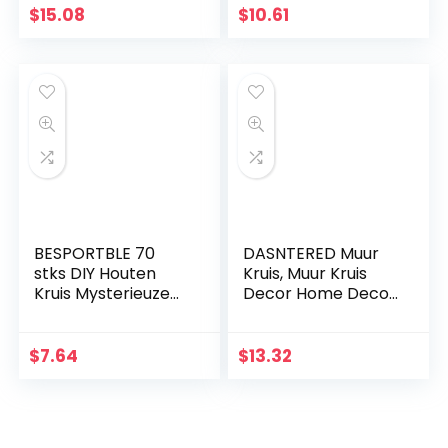
Zwart Heilige Jezus
kalender met 30
$
15.08
$
10.61
Kruis Thuis
stuks gouden
Bruiloften Party
sterstickers DIY
Meditatie Gift
Ramadan party
Decoratie
decoratie
BESPORTBLE 70
DASNTERED Muur
stks DIY Houten
Kruis, Muur Kruis
Kruis Mysterieuze
Decor Home Decor
Christelijke Kruis
Kerk Opknoping
Sieraden Ketting
Ornament Muur
Ornamenten Jezus
Kruis Eenvoudige
$
7.64
$
13.32
Kruis voor Mannen
Christelijke Gift
Vrouwen
Massief Hout