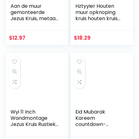
Aan de muur
Hztyyier Houten
gemonteerde
muur opknoping
Jezus Kruis, metaal
kruis houten kruis
Faith geloofkruis
muur decoratie,
decoratie
opknoping muur
muurhanger,
kruis, Jezus Christus
$
12.97
$
18.29
beschermd door
muur kruis voor
God hart, thuis,
thuis woonkamer
bruiloft, party,
decor accessoire
meditatie
geschenk
decoratie
Wyi 11 Inch
Eid Mubarak
Wandmontage
Kareem
Jezus Kruis Rustieke
countdown-
Houten Kruis Muur
kalender
Decor Massief Hout
wandbehang vilten