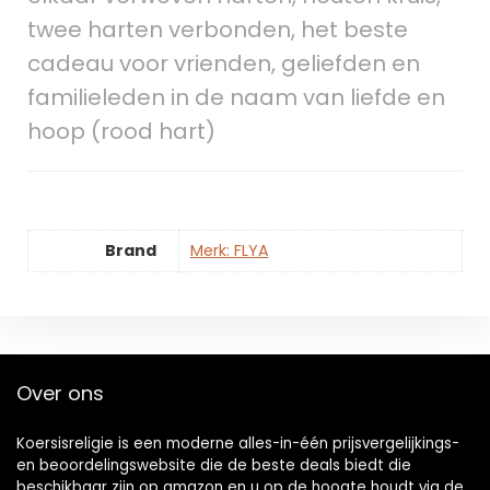
twee harten verbonden, het beste
cadeau voor vrienden, geliefden en
familieleden in de naam van liefde en
hoop (rood hart)
Brand
Merk: FLYA
Over ons
Koersisreligie is een moderne alles-in-één prijsvergelijkings-
en beoordelingswebsite die de beste deals biedt die
beschikbaar zijn op amazon en u op de hoogte houdt via de