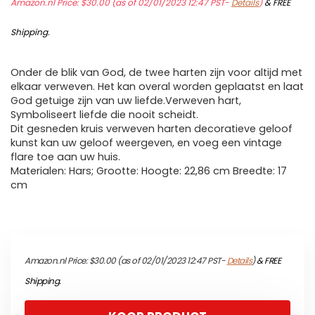
Amazon.nl Price:
$
30.00
(as of 02/01/2023 12:47 PST-
Details
)
&
FREE
Shipping
.
Onder de blik van God, de twee harten zijn voor altijd met
elkaar verweven. Het kan overal worden geplaatst en laat
God getuige zijn van uw liefde.Verweven hart,
Symboliseert liefde die nooit scheidt.
Dit gesneden kruis verweven harten decoratieve geloof
kunst kan uw geloof weergeven, en voeg een vintage
flare toe aan uw huis.
Materialen: Hars; Grootte: Hoogte: 22,86 cm Breedte: 17
cm
Amazon.nl Price:
$
30.00
(as of 02/01/2023 12:47 PST-
Details
)
&
FREE
Shipping
.