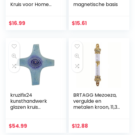
Kruis voor Home
magnetische basis
Decor Houten
Katholieke
Kruisbeeld
$
16.99
$
15.61
Ornament Zwart
kruzifix24
BRTAGG Mezoeza,
kunsthandwerk
vergulde en
glazen kruis
metalen kroon, 11,3
moderne
cm
levensspiraal blauw
aquamarijn goud
$
54.99
$
12.88
Fusingglas 23 x 19