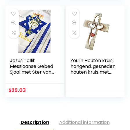
cm uniek handwerk
Jezus Tallit
Youjin Houten kruis,
Messiaanse Gebed
hangend, gesneden
Sjaal met Ster van
houten kruis met
David Blauw En
holle verstrengelde
Goud Met Tallit Tas
harten hangend,
liefdespaar, familie
$
29.03
muurdecoratie
Description
Additional information