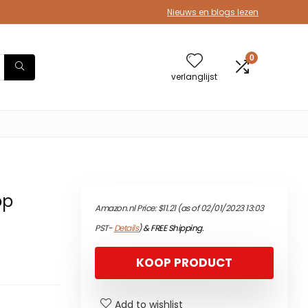
Nieuws en blogs lezen
0
verlanglijst
op
Amazon.nl Price:
$
11.21
(as of 02/01/2023 13:03
PST-
Details
)
&
FREE Shipping
.
KOOP PRODUCT
Add to wishlist