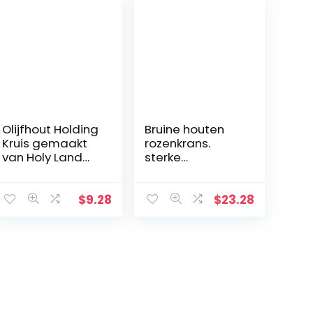
Olijfhout Holding
Bruine houten
Kruis gemaakt
rozenkrans.
van Holy Land
sterke
Olive Wood.
rozenkrans
kralen met
houten
$
9.28
$
23.28
kruisbeeld