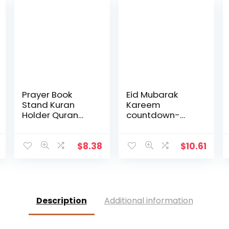
Prayer Book
Eid Mubarak
Stand Kuran
Kareem
Holder Quran
countdown-
plat houten
kalender
Natural voor Eid
wandbehang
Mubarak
vilten kalender
$
8.38
$
10.61
Decoratie Partij
met 30 stuks
Supplies
gouden
Islamitische
sterstickers DIY
Ramadan party
decoratie
Description
Additional information