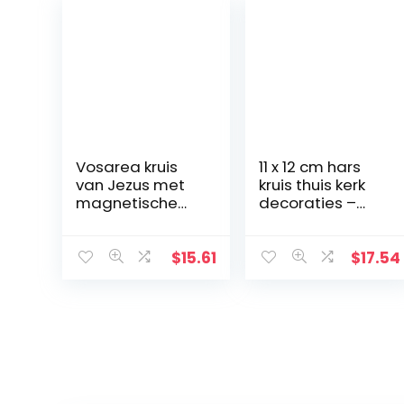
Vosarea kruis
11 x 12 cm hars
van Jezus met
kruis thuis kerk
magnetische
decoraties –
basis
handbeschilder
de kerststal kruis
decoratie –
$
15.61
$
17.54
plank
tafeldecoratie –
religieuze
aanbidding en
vieringen