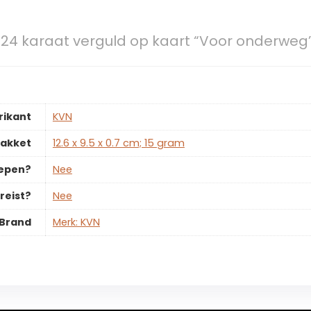
 24 karaat verguld op kaart “Voor onderweg
rikant
‎KVN
pakket
‎12.6 x 9.5 x 0.7 cm; 15 gram
repen?
‎Nee
reist?
‎Nee
Brand
Merk: KVN