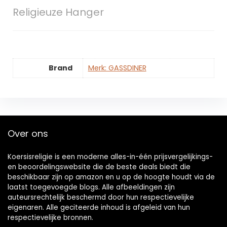
Religieuze Hanger
Brand
Merk: GASSDINER
Over ons
Koersisreligie is een moderne alles-in-één prijsvergelijkings-
en beoordelingswebsite die de beste deals biedt die
beschikbaar zijn op amazon en u op de hoogte houdt via de
laatst toegevoegde blogs. Alle afbeeldingen zijn
auteursrechtelijk beschermd door hun respectievelijke
eigenaren. Alle geciteerde inhoud is afgeleid van hun
respectievelijke bronnen.