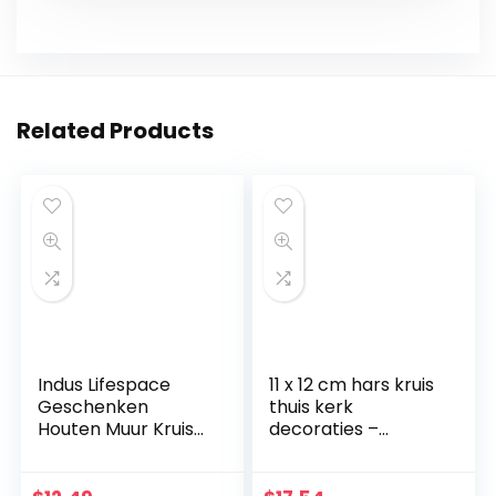
Related Products
Indus Lifespace
11 x 12 cm hars kruis
Geschenken
thuis kerk
Houten Muur Kruis
decoraties –
Plaque 29 cm
handbeschilderde
Lange Opknoping
kerststal kruis
met Hand
decoratie – plank