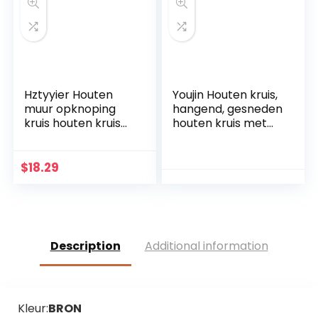
Hztyyier Houten
Youjin Houten kruis,
muur opknoping
hangend, gesneden
kruis houten kruis
houten kruis met
muur decoratie,
holle verstrengelde
opknoping muur
harten hangend,
kruis, Jezus Christus
liefdespaar, familie
$
18.29
muur kruis voor
muurdecoratie
thuis woonkamer
decor accessoire
Description
Additional information
Kleur:
BRON