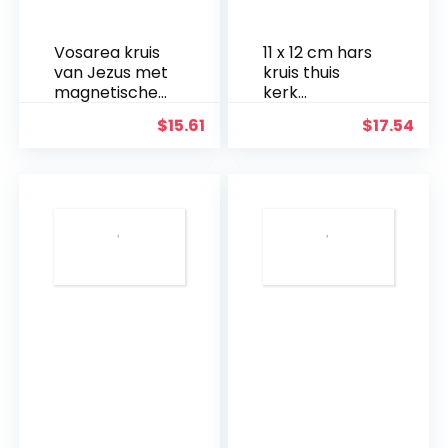
Vosarea kruis
11 x 12 cm hars
van Jezus met
kruis thuis
magnetische
kerk
basis
decoraties –
$
15.61
$
17.54
handbeschild
erde kerststal
kruis
decoratie –
plank
tafeldecoratie
– religieuze
aanbidding en
vieringen