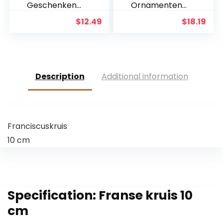
Geschenken
Ornamenten
Houten Muur
Geschenken
$
12.49
$
18.19
Kruis Plaque
Jezus Decor
29 cm Lange
Figuur Hars
Opknoping
Kerst Kruis
met Hand
Huis Church
Gesneden
Decoraties,
Bloemen
Duurzaam
Description
Additional information
Ontwerp
Handgeschild
Religieus
erd Ornament
Altaar Thuis
Way
Woonkamer
Decor
Franciscuskruis
Lichtgewicht
10 cm
Specification:
Franse kruis 10
cm