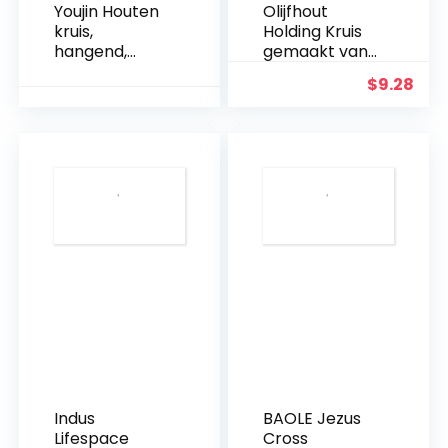
Youjin Houten
Olijfhout
kruis,
Holding Kruis
hangend,
gemaakt van
gesneden
Holy Land
$
9.28
houten kruis
Olive Wood.
met holle
verstrengelde
harten
hangend,
liefdespaar,
familie
muurdecorati
e
Indus
BAOLE Jezus
Lifespace
Cross