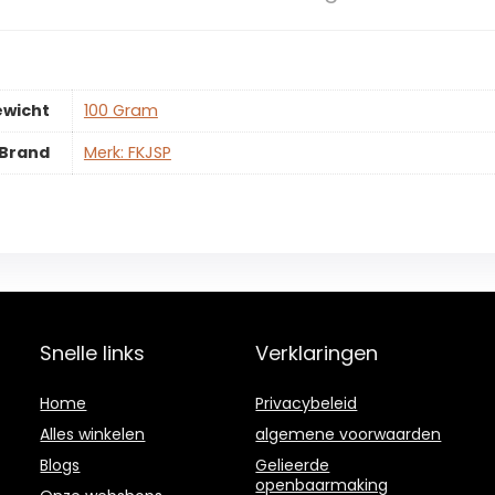
ewicht
‎100 Gram
Brand
Merk: FKJSP
Snelle links
Verklaringen
Home
Privacybeleid
Alles winkelen
algemene voorwaarden
Blogs
Gelieerde
openbaarmaking