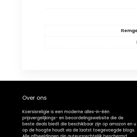
Itemg
Over ons
Koersisreligie is een moderne alles-in-één
prijsvergelijkings- en beoordelingswebsite die de
beste deals biedt die beschikbaar zijn op amazon en u
op de hoogte houdt via de laatst toegevoegde blogs.
Alle afbeeldingen zijn auteursrechtelijk beschermd