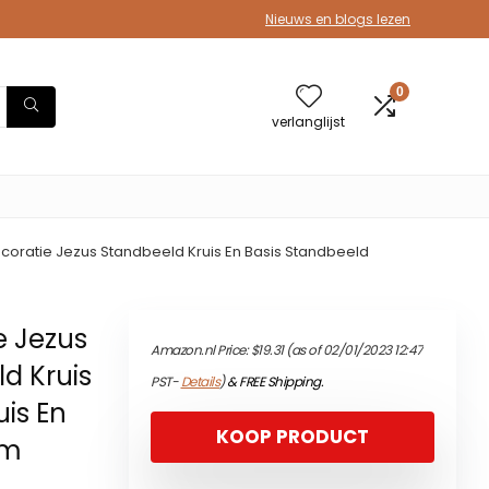
Nieuws en blogs lezen
0
verlanglijst
Decoratie Jezus Standbeeld Kruis En Basis Standbeeld
e Jezus
Amazon.nl Price:
$
19.31
(as of 02/01/2023 12:47
ld Kruis
PST-
Details
)
&
FREE Shipping
.
is En
KOOP PRODUCT
cm