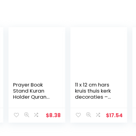
Prayer Book
11 x 12 cm hars
Stand Kuran
kruis thuis kerk
Holder Quran
decoraties –
plat houten
handbeschilder
Natural voor Eid
de kerststal kruis
Mubarak
decoratie –
$
8.38
$
17.54
Decoratie Partij
plank
Supplies
tafeldecoratie –
Islamitische
religieuze