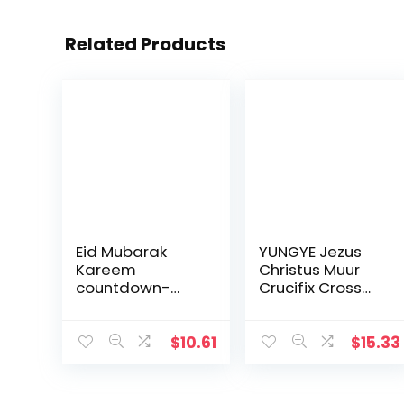
Related Products
Eid Mubarak
YUNGYE Jezus
Kareem
Christus Muur
countdown-
Crucifix Cross
kalender
Religieuze
wandbehang
Heilige 3D Craft
vilten kalender
Decor Jezus
$
10.61
$
15.33
met 30 stuks
Christus Op de
gouden
standaard 19,5 x
sterstickers DIY
9,5 cm Antieke