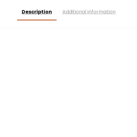
aanbidding en
vieringen
Description
Additional information