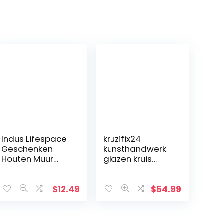
Indus Lifespace
kruzifix24
Geschenken
kunsthandwerk
Houten Muur
glazen kruis
Kruis Plaque 29
moderne
cm Lange
levensspiraal
Opknoping met
blauw
$
12.49
$
54.99
Hand Gesneden
aquamarijn
Bloemen
goud Fusingglas
Ontwerp
23 x 19 cm uniek