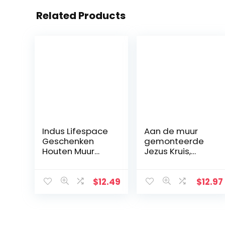
Related Products
Indus Lifespace
Aan de muur
Geschenken
gemonteerde
Houten Muur
Jezus Kruis,
Kruis Plaque 29
metaal Faith
cm Lange
geloofkruis
Opknoping met
decoratie
$
12.49
$
12.97
Hand Gesneden
muurhanger,
Bloemen
beschermd door
Ontwerp
God hart, thuis,
Religieus Altaar
bruiloft, party,