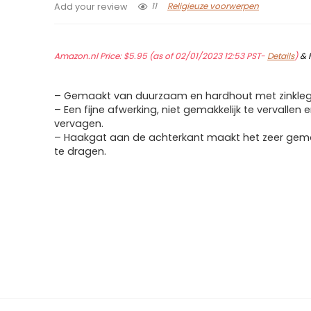
11
Religieuze voorwerpen
Add your review
Amazon.nl Price:
$
5.95
(as of 02/01/2023 12:53 PST-
Details
)
&
– Gemaakt van duurzaam en hardhout met zinklege
– Een fijne afwerking, niet gemakkelijk te vervallen e
vervagen.
– Haakgat aan de achterkant maakt het zeer gema
te dragen.