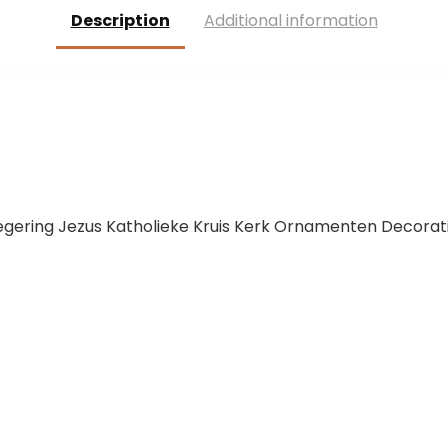
(zwart)
Description
Additional information
nklegering Jezus Katholieke Kruis Kerk Ornamenten Decorat