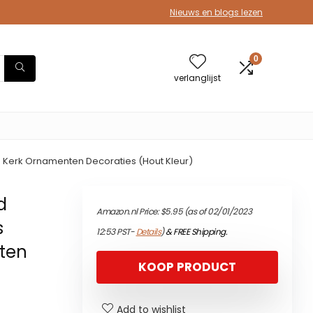
Nieuws en blogs lezen
0
verlanglijst
is Kerk Ornamenten Decoraties (Hout Kleur)
d
Amazon.nl Price:
$
5.95
(as of 02/01/2023
s
12:53 PST-
Details
)
&
FREE Shipping
.
nten
KOOP PRODUCT
Add to wishlist