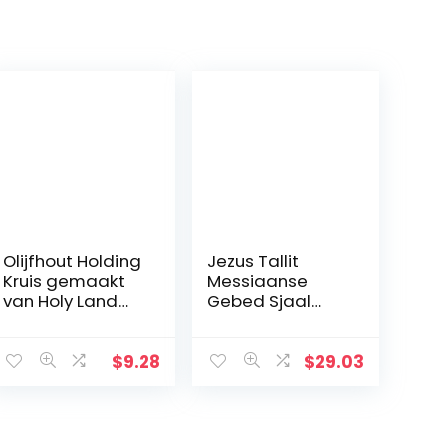
Olijfhout Holding
Jezus Tallit
Kruis gemaakt
Messiaanse
van Holy Land
Gebed Sjaal
Olive Wood.
met Ster van
David Blauw En
Goud Met Tallit
$
9.28
$
29.03
Tas