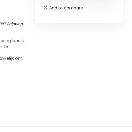
Add to compare
FREE Shipping
.
ring beeld.
n te
kkelijk om