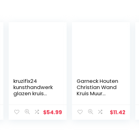
kruzifix24
Garneck Houten
kunsthandwerk
Christian Wand
glazen kruis
Kruis Muur
moderne
Kunsthandwerk
levensspiraal
Hang
blauw
Zinklegering
$
54.99
$
11.42
aquamarijn
Jezus Kruis
goud Fusingglas
Christian Gift
23 x 19 cm uniek
Home
handwerk
Wanddecoratie