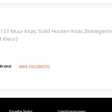
ST Muur Kruis, Soild Houten Kruis Zinklegerin
 Kleur)
Brand
Merk: FAVOMOTO
Snelle links
Verklaringen