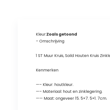
Thuis
meditatie
Woonkamer
geschenk
Decor
decoratie
Lichtgewicht
Kleur:
Zoals getoond
– Omschrijving
1 ST Muur Kruis, Soild Houten Kruis Zi
Kenmerken
—– Kleur: houtkleur.
—– Materiaal: hout en zinklegering.
—— Maat: ongeveer 15. 5×7. 5×1. 7cm.