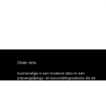
Over ons
Koersisreligie is een moderne alles-in-één
prijsvergelijkings- en beoordelingswebsite die de
beste deals biedt die beschikbaar zijn op amazon en u
op de hoogte houdt via de laatst toegevoegde blogs.
Alle afbeeldingen zijn auteursrechtelijk beschermd
door hun respectievelijke eigenaren. Alle geciteerde
inhoud is afgeleid van hun respectievelijke bronnen.