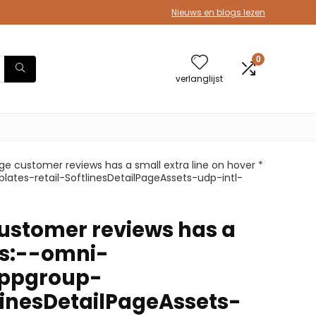
Nieuws en blogs lezen
0
verlanglijst
rage customer reviews has a small extra line on hover *
tes-retail-SoftlinesDetailPageAssets-udp-intl-
 customer reviews has a
tps:--omni-
appgroup-
linesDetailPageAssets-