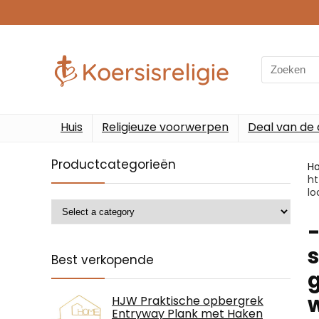
Search
for:
Huis
Religieuze voorwerpen
Deal van de
Productcategorieën
H
ht
lo
-
s
Best verkopende
HJW Praktische opbergrek
Entryway Plank met Haken