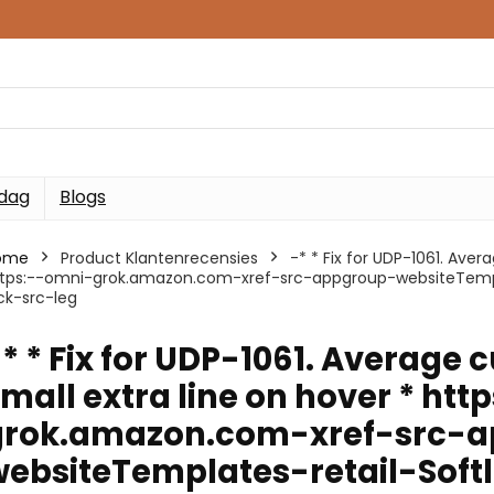
 dag
Blogs
ome
Product Klantenrecensies
-* * Fix for UDP-1061. Ave
tps:--omni-grok.amazon.com-xref-src-appgroup-websiteTempla
ck-src-leg
* * Fix for UDP-1061. Average
mall extra line on hover * ht
grok.amazon.com-xref-src-
websiteTemplates-retail-Soft