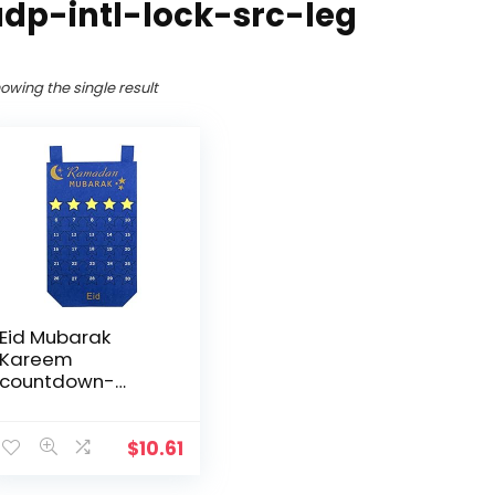
udp-intl-lock-src-leg
owing the single result
Eid Mubarak
Kareem
countdown-
kalender
wandbehang
vilten kalender
$
10.61
met 30 stuks
gouden