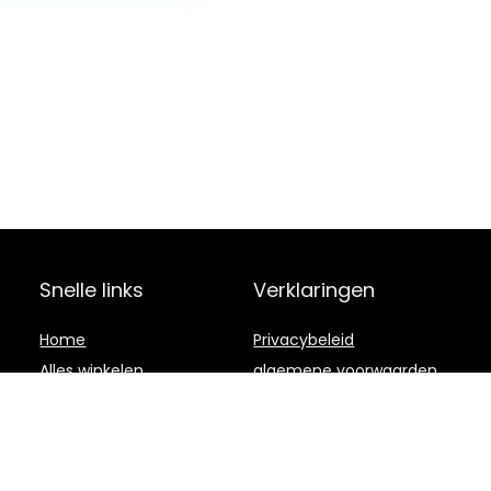
sterstickers DIY
Ramadan party
decoratie
Snelle links
Verklaringen
Home
Privacybeleid
Alles winkelen
algemene voorwaarden
Blogs
Gelieerde
openbaarmaking
Onze webshops
Adverteren