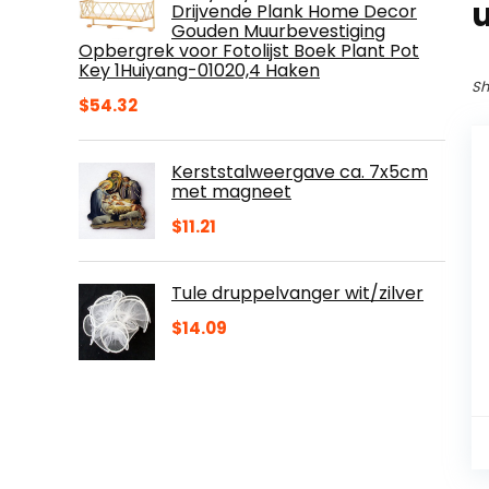
Drijvende Plank Home Decor
Gouden Muurbevestiging
Opbergrek voor Fotolijst Boek Plant Pot
Key 1Huiyang-01020,4 Haken
Sh
$
54.32
Kerststalweergave ca. 7x5cm
met magneet
$
11.21
Tule druppelvanger wit/zilver
$
14.09