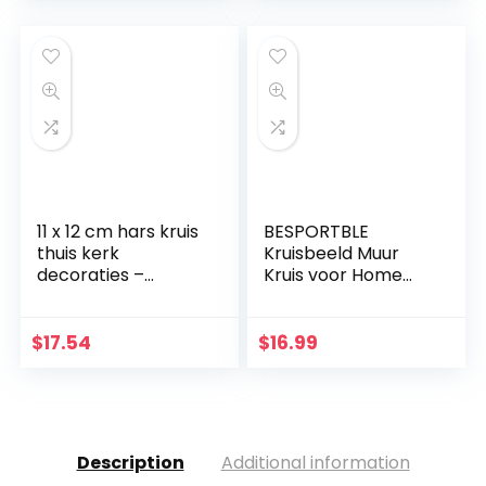
cm uniek handwerk
11 x 12 cm hars kruis
BESPORTBLE
thuis kerk
Kruisbeeld Muur
decoraties –
Kruis voor Home
handbeschilderde
Decor Houten
kerststal kruis
Katholieke
decoratie – plank
Kruisbeeld
$
17.54
$
16.99
tafeldecoratie –
Ornament Zwart
religieuze
aanbidding en
vieringen
Description
Additional information