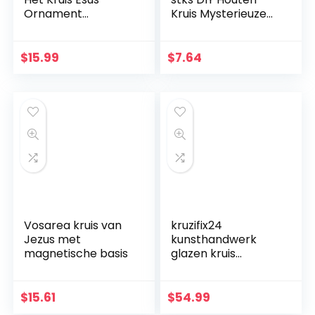
Ornament
Kruis Mysterieuze
Geschenken Jezus
Christelijke Kruis
Decor Figuur
Sieraden Ketting
Kerstmis
Ornamenten Jezus
$
15.99
$
7.64
Katholieke
Kruis voor Mannen
Miniaturen Figuren
Vrouwen
Vosarea kruis van
kruzifix24
Jezus met
kunsthandwerk
magnetische basis
glazen kruis
moderne
levensspiraal blauw
aquamarijn goud
$
15.61
$
54.99
Fusingglas 23 x 19