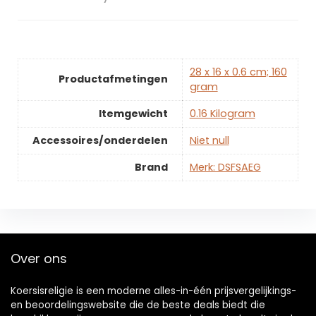
‎28 x 16 x 0.6 cm; 160
Productafmetingen
gram
Itemgewicht
‎0.16 Kilogram
Accessoires/onderdelen
‎Niet null
Brand
Merk: DSFSAEG
Over ons
Koersisreligie is een moderne alles-in-één prijsvergelijkings-
en beoordelingswebsite die de beste deals biedt die