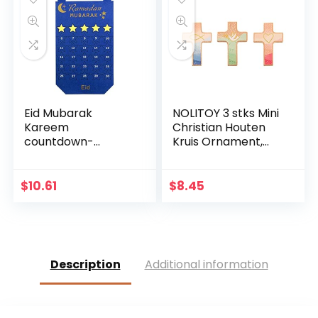
Eid Mubarak
NOLITOY 3 stks Mini
Kareem
Christian Houten
countdown-
Kruis Ornament,
kalender
Heilig Kruis voor
wandbehang vilten
Desktop
kalender met 30
Wanddecoratie
$
10.61
$
8.45
stuks gouden
sterstickers DIY
Ramadan party
decoratie
Description
Additional information