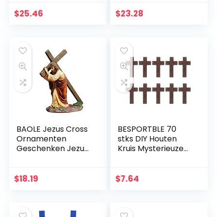
Christus Religieuze
kruisbeeld
Home Decoratie
$
25.46
$
23.28
christelijke gift
kerstversieringen
BAOLE Jezus Cross
BESPORTBLE 70
Ornamenten
stks DIY Houten
Geschenken Jezus
Kruis Mysterieuze
Decor Figuur Hars
Christelijke Kruis
Kerst Kruis Huis
Sieraden Ketting
Church Decoraties,
Ornamenten Jezus
$
18.19
$
7.64
Duurzaam
Kruis voor Mannen
Handgeschilderd
Vrouwen
Ornament Way