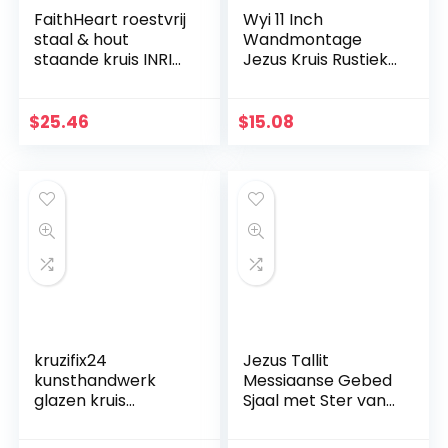
FaithHeart roestvrij
Wyi 11 Inch
staal & hout
Wandmontage
staande kruis INRI
Jezus Kruis Rustieke
Crucifix Jezus
Houten Kruis Muur
Christus Religieuze
Decor Massief Hout
Home Decoratie
Zwart Heilige Jezus
$
25.46
$
15.08
christelijke gift
Kruis Thuis
kerstversieringen
Bruiloften Party
Meditatie Gift
Decoratie
kruzifix24
Jezus Tallit
kunsthandwerk
Messiaanse Gebed
glazen kruis
Sjaal met Ster van
moderne
David Blauw En
levensspiraal blauw
Goud Met Tallit Tas