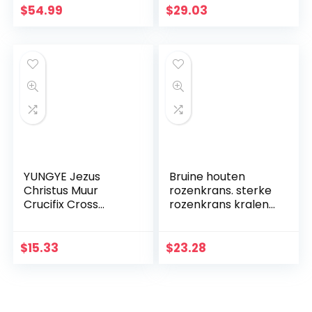
aquamarijn goud
$
54.99
$
29.03
Fusingglas 23 x 19
cm uniek handwerk
YUNGYE Jezus
Bruine houten
Christus Muur
rozenkrans. sterke
Crucifix Cross
rozenkrans kralen
Religieuze Heilige
met houten
3D Craft Decor
kruisbeeld
Jezus Christus Op
$
15.33
$
23.28
de standaard 19,5 x
9,5 cm Antieke
Decoratie