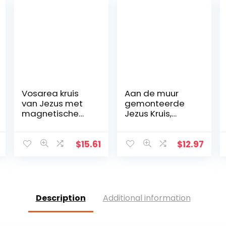
Vosarea kruis
Aan de muur
van Jezus met
gemonteerde
magnetische
Jezus Kruis,
basis
metaal Faith
geloofkruis
decoratie
$
15.61
$
12.97
muurhanger,
beschermd door
God hart, thuis,
bruiloft, party,
meditatie
Description
Additional information
geschenk
decoratie