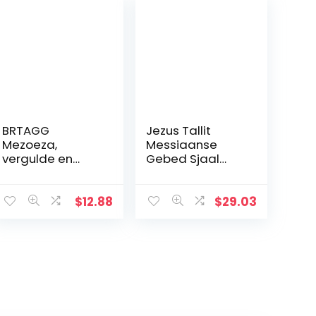
BRTAGG
Jezus Tallit
Mezoeza,
Messiaanse
vergulde en
Gebed Sjaal
metalen kroon,
met Ster van
11,3 cm
David Blauw En
Goud Met Tallit
$
12.88
$
29.03
Tas