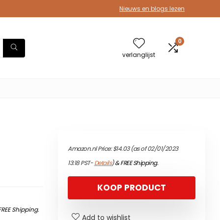
Nieuws en blogs lezen
0
verlanglijst
Amazon.nl Price:
$
14.03
(as of 02/01/2023
13:18 PST-
Details
)
&
FREE Shipping
.
KOOP PRODUCT
FREE Shipping
.
Add to wishlist