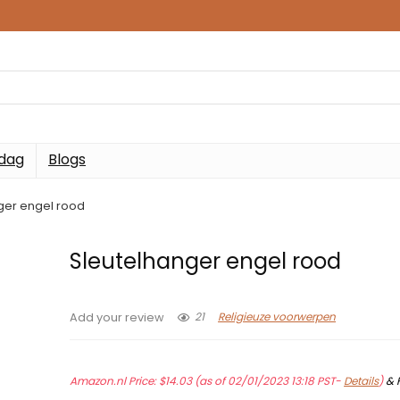
 dag
Blogs
ger engel rood
Sleutelhanger engel rood
21
Religieuze voorwerpen
Add your review
Amazon.nl Price:
$
14.03
(as of 02/01/2023 13:18 PST-
Details
)
&