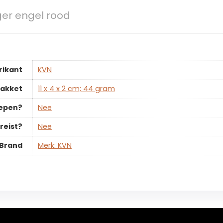
ger engel rood
rikant
‎KVN
pakket
‎11 x 4 x 2 cm; 44 gram
repen?
‎Nee
reist?
‎Nee
Brand
Merk: KVN