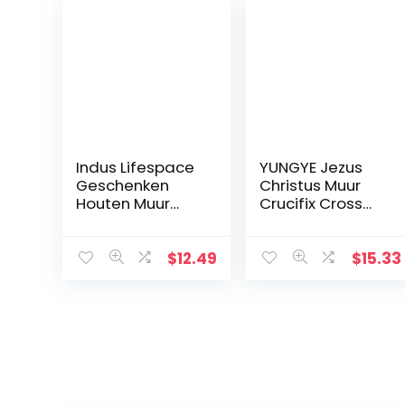
Indus Lifespace
YUNGYE Jezus
Geschenken
Christus Muur
Houten Muur
Crucifix Cross
Kruis Plaque 29
Religieuze
cm Lange
Heilige 3D Craft
Opknoping met
Decor Jezus
$
12.49
$
15.33
Hand Gesneden
Christus Op de
Bloemen
standaard 19,5 x
Ontwerp
9,5 cm Antieke
Religieus Altaar
Decoratie
Thuis
Woonkamer
Decor
Lichtgewicht