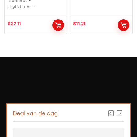
Camera:
-
Flight Time:
-
$
27.11
$
11.21
Deal van de dag