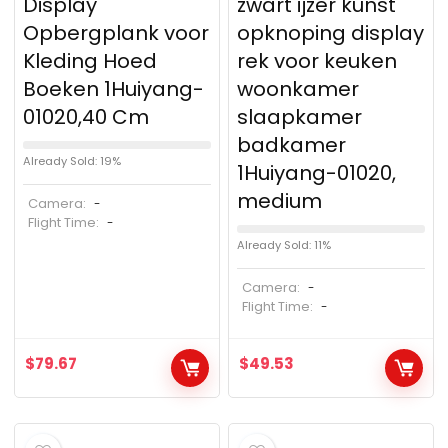
Display
zwart ijzer kunst
Opbergplank voor
opknoping display
Kleding Hoed
rek voor keuken
Boeken 1Huiyang-
woonkamer
01020,40 Cm
slaapkamer
badkamer
Already Sold: 19%
1Huiyang-01020,
medium
Camera:
-
Flight Time:
-
Already Sold: 11%
Camera:
-
Flight Time:
-
$
79.67
$
49.53