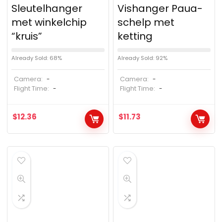
Sleutelhanger
Vishanger Paua-
met winkelchip
schelp met
“kruis”
ketting
Already Sold: 68%
Already Sold: 92%
Camera:
Camera:
-
-
Flight Time:
Flight Time:
-
-
$
12.36
$
11.73