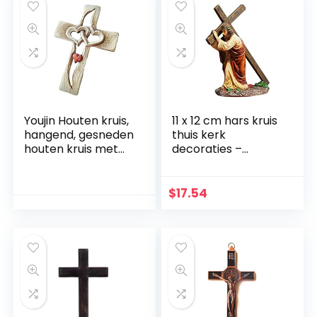
Youjin Houten kruis,
11 x 12 cm hars kruis
hangend, gesneden
thuis kerk
houten kruis met
decoraties –
holle verstrengelde
handbeschilderde
harten hangend,
kerststal kruis
liefdespaar, familie
decoratie – plank
$
17.54
muurdecoratie
tafeldecoratie –
religieuze
aanbidding en
vieringen