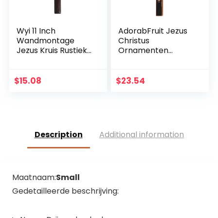
Wyi 11 Inch
AdorabFruit Jezus
Wandmontage
Christus
Jezus Kruis Rustieke
Ornamenten
Houten Kruis Muur
Christus Krucifix
Decor Massief Hout
Jezus Decoratie
Zwart Heilige Jezus
Huis
$
15.08
$
23.54
Kruis Thuis
Wanddecoratie
Bruiloften Party
Kruis (Kleur:
Meditatie Gift
Chocoladebruin,
Decoratie
Grootte: 17,6 cm)
Description
Additional information
Maatnaam:
Small
Gedetailleerde beschrijving: