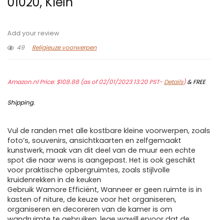
01020, Klein
Add your review
49
Religieuze voorwerpen
Amazon.nl Price:
$
108.88
(as of 02/01/2023 13:20 PST-
Details
)
&
FREE
Shipping
.
Vul de randen met alle kostbare kleine voorwerpen, zoals
foto’s, souvenirs, ansichtkaarten en zelfgemaakt
kunstwerk, maak van dit deel van de muur een echte
spot die naar wens is aangepast. Het is ook geschikt
voor praktische opbergruimtes, zoals stijlvolle
kruidenrekken in de keuken
Gebruik Wamore Efficiënt, Wanneer er geen ruimte is in
kasten of niture, de keuze voor het organiseren,
organiseren en decoreren van de kamer is om
wandruimte te gebruiken, lege wawill ervoor dat de