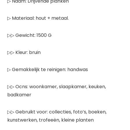
▷ Naam: Drijvende planken
▷ Materiaal: hout + metaal.
▷▷ Gewicht: 1500 G
▷▷ Kleur: bruin
▷ Gemakkelijk te reinigen: handwas
▷▷ Ocns: woonkamer, slaapkamer, keuken,
badkamer
▷▷ Gebruikt voor: collecties, foto’s, boeken,
kunstwerken, trofeeën, kleine planten