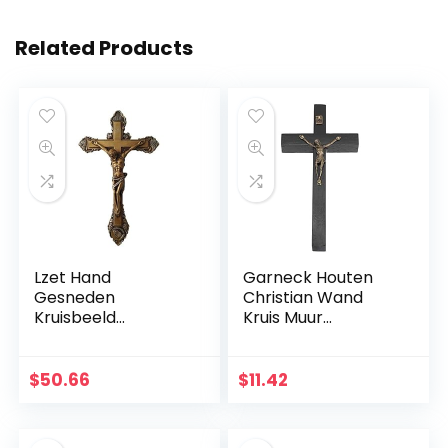
Related Products
Lzet Hand
Garneck Houten
Gesneden
Christian Wand
Kruisbeeld
Kruis Muur
Muurkruis voor
Kunsthandwerk
Huisdecoratie –
Hang Zinklegering
Hars Materiaal
Jezus Kruis
$
50.66
$
11.42
Katholieke
Christian Gift Home
Muurkruisbeeld –
Wanddecoratie
34cm
(zwart)