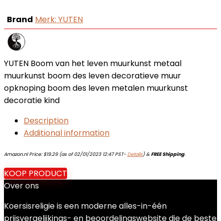
Brand
Merk: YUTEN
YUTEN Boom van het leven muurkunst metaal
muurkunst boom des leven decoratieve muur
opknoping boom des leven metalen muurkunst
decoratie kind
Description
Additional information
Amazon.nl Price:
$
19.29
(as of 02/01/2023 12:47 PST-
Details
)
&
FREE Shipping
.
KOOP PRODUCT
Over ons
Koersisreligie is een moderne alles-in-één
prijsvergelijkings- en beoordelingswebsite die de beste