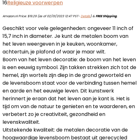
16
Religieuze voorwerpen
Amazon.nl Price:
$
19.29
(as of 02/01/2023 12:47 PST-
Details
)
&
FREE Shipping
.
Geschikt voor vele gelegenheden: ongeveer 11 inch of
15,7 inch in diameter. Je kunt de metalen boom van
het leven weergeven in je keuken, woonkamer,
achtertuin, je plafond of waar je maar wilt.
Boom van het leven decoratie: de boom van het leven
is een eeuwig symbool. Zijn takken strekken zich tot de
hemel, zijn wortels zijn diep in de grond geworteld en
de levensboom staat voor de verbinding tussen hemel
en aarde en het eeuwige leven. Dit kunstwerk
herinnert je eraan dat het leven aan je kant is. Het is
tijd om van de natuur te genieten en te waarderen, en
verbetert zo je creativiteit, gezondheid en
levenskwaliteit.
Uitstekende kwaliteit: de metalen decoratie van de
hoogwaardige levensboom bestaat uit gerecycled