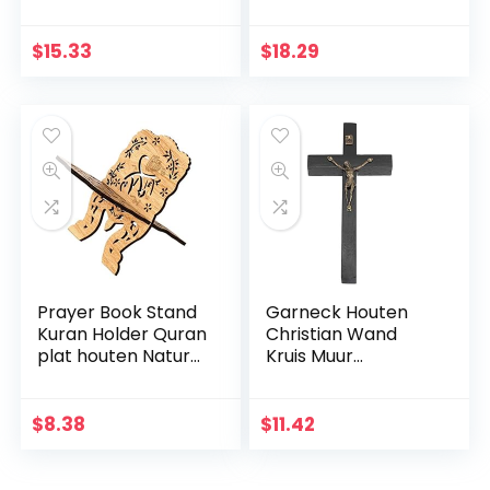
Religieuze Heilige
muur decoratie,
3D Craft Decor
opknoping muur
Jezus Christus Op
kruis, Jezus Christus
$
15.33
$
18.29
de standaard 19,5 x
muur kruis voor
9,5 cm Antieke
thuis woonkamer
Decoratie
decor accessoire
Prayer Book Stand
Garneck Houten
Kuran Holder Quran
Christian Wand
plat houten Natural
Kruis Muur
voor Eid Mubarak
Kunsthandwerk
Decoratie Partij
Hang Zinklegering
Supplies
Jezus Kruis
$
8.38
$
11.42
Islamitische
Christian Gift Home
Wanddecoratie
(zwart)