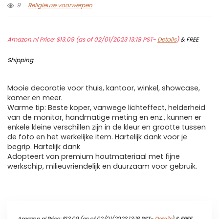
9
Religieuze voorwerpen
Amazon.nl Price:
$
13.09
(as of 02/01/2023 13:18 PST-
Details
)
&
FREE
Shipping
.
Mooie decoratie voor thuis, kantoor, winkel, showcase,
kamer en meer.
Warme tip: Beste koper, vanwege lichteffect, helderheid
van de monitor, handmatige meting en enz., kunnen er
enkele kleine verschillen zijn in de kleur en grootte tussen
de foto en het werkelijke item. Hartelijk dank voor je
begrip. Hartelijk dank
Adopteert van premium houtmateriaal met fijne
werkschip, milieuvriendelijk en duurzaam voor gebruik.
Amazon.nl Price:
$
13.09
(as of 02/01/2023 13:18 PST-
Details
)
&
FREE