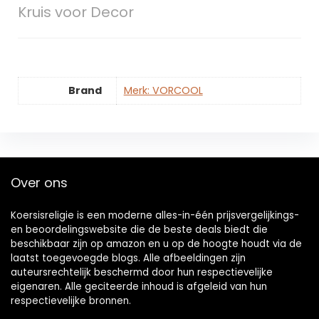
Kruis voor Decor
Brand
Merk: VORCOOL
Over ons
Koersisreligie is een moderne alles-in-één prijsvergelijkings-
en beoordelingswebsite die de beste deals biedt die
beschikbaar zijn op amazon en u op de hoogte houdt via de
laatst toegevoegde blogs. Alle afbeeldingen zijn
auteursrechtelijk beschermd door hun respectievelijke
eigenaren. Alle geciteerde inhoud is afgeleid van hun
respectievelijke bronnen.