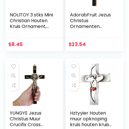
NOLITOY 3 stks Mini
AdorabFruit Jezus
Christian Houten
Christus
Kruis Ornament,
Ornamenten
Heilig Kruis voor
Christus Krucifix
Desktop
Jezus Decoratie
Wanddecoratie
Huis
$
8.45
$
23.54
Wanddecoratie
Kruis (Kleur:
Chocoladebruin,
Grootte: 17,6 cm)
YUNGYE Jezus
Hztyyier Houten
Christus Muur
muur opknoping
Crucifix Cross
kruis houten kruis