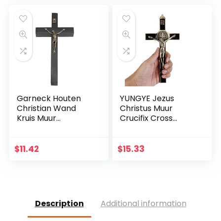
decor accessoire
Chocoladebruin,
Grootte: 17,6 cm)
Garneck Houten
YUNGYE Jezus
Christian Wand
Christus Muur
Kruis Muur
Crucifix Cross
Kunsthandwerk
Religieuze Heilige
Hang Zinklegering
3D Craft Decor
Jezus Kruis
Jezus Christus Op
$
11.42
$
15.33
Christian Gift Home
de standaard 19,5 x
Wanddecoratie
9,5 cm Antieke
(zwart)
Decoratie
Description
Additional information