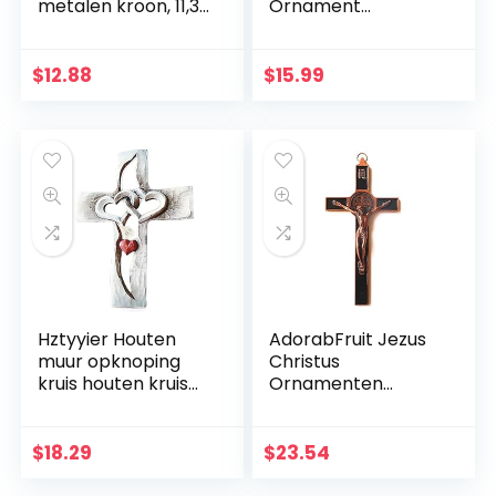
metalen kroon, 11,3
Ornament
cm
Geschenken Jezus
Decor Figuur
Kerstmis
$
12.88
$
15.99
Katholieke
Miniaturen Figuren
Hztyyier Houten
AdorabFruit Jezus
muur opknoping
Christus
kruis houten kruis
Ornamenten
muur decoratie,
Christus Krucifix
opknoping muur
Jezus Decoratie
kruis, Jezus Christus
Huis
$
18.29
$
23.54
muur kruis voor
Wanddecoratie
thuis woonkamer
Kruis (Kleur: